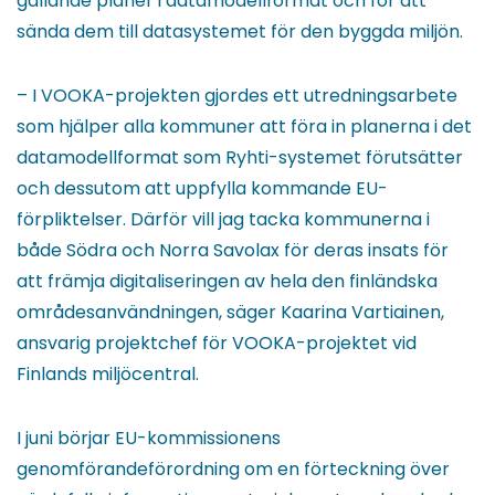
gällande planer i datamodellformat och för att
sända dem till datasystemet för den byggda miljön.
– I VOOKA-projekten gjordes ett utredningsarbete
som hjälper alla kommuner att föra in planerna i det
datamodellformat som Ryhti-systemet förutsätter
och dessutom att uppfylla kommande EU-
förpliktelser. Därför vill jag tacka kommunerna i
både Södra och Norra Savolax för deras insats för
att främja digitaliseringen av hela den finländska
områdesanvändningen, säger Kaarina Vartiainen,
ansvarig projektchef för VOOKA-projektet vid
Finlands miljöcentral.
I juni börjar EU-kommissionens
genomförandeförordning om en förteckning över