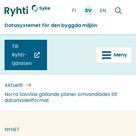
Gå
FI
SV
EN
till
Förstasidan
Söka
innehållet
Datasystemet för den byggda miljön
Till
Ryhti-
Meny
(du
tjänsten
blir
omdirigerad
till
Aktuellt
en
Norra Savolax gällande planer omvandlades till
datamodellformat
annan
tjänst)
NYHET