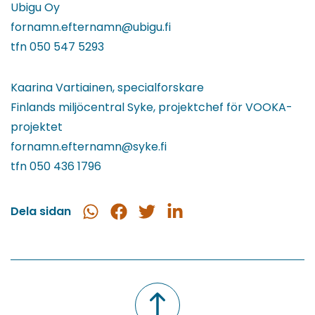
Ubigu Oy
fornamn.efternamn@ubigu.fi
tfn 050 547 5293
Kaarina Vartiainen, specialforskare
Finlands miljöcentral Syke, projektchef för VOOKA-
projektet
fornamn.efternamn@syke.fi
tfn 050 436 1796
Dela sidan
Dela
Dela
Dela
Dela
i
på
på
på
WhatsApp
Facebook
Twitter
LinkedIn