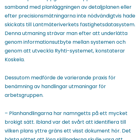
samband med planläggningen av detaljplanen eller
efter precisionsmätningarna inte nödvändigtvis hade
skickats till Lantmäteriverkets fastighetsdatasystem.
Denna utmaning strävar man efter att underlätta
genom informationsutbyte mellan systemen och
genom att utveckla Ryhti-systemet, konstaterar
Koskela.
Dessutom medförde de varierande praxis för
benämning av handlingar utmaningar för
arbetsgruppen.
– Planhandlingarna har namngetts på ett mycket
brokigt sätt. Ibland var det svårt att identifiera till
vilken plans yttre gräns ett visst dokument hör. Det
bästa sättet att lösa skillnaderna skulle vara att