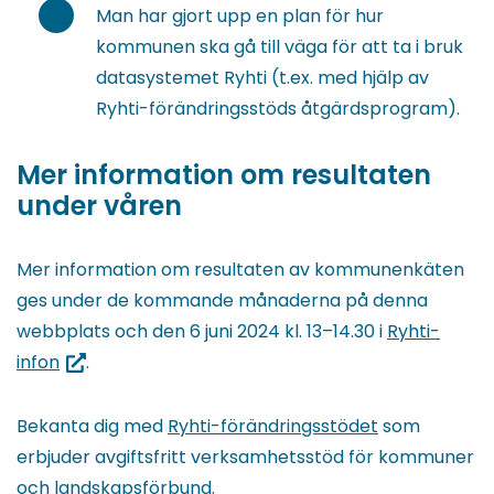
Man har gjort upp en plan för hur
kommunen ska gå till väga för att ta i bruk
datasystemet Ryhti (t.ex. med hjälp av
Ryhti-förändringsstöds åtgärdsprogram).
Mer information om resultaten
under våren
Mer information om resultaten av kommunenkäten
ges under de kommande månaderna på denna
webbplats och den 6 juni 2024 kl. 13–14.30 i
Ryhti-
(du
infon
.
blir
omdirigerad
Bekanta dig med
Ryhti-förändringsstödet
som
till
erbjuder avgiftsfritt verksamhetsstöd för kommuner
en
och landskapsförbund.