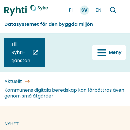
Gå
FI
SV
EN
till
Förstasidan
Söka
innehållet
Datasystemet för den byggda miljön
Till
Ryhti-
Meny
(du
tjänsten
blir
omdirigerad
till
Aktuellt
en
Kommunens digitala beredskap kan förbättras även
genom små åtgärder
annan
tjänst)
NYHET