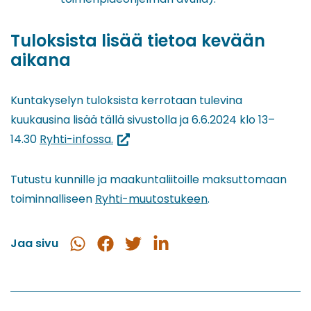
Tuloksista lisää tietoa kevään
aikana
Kuntakyselyn tuloksista kerrotaan tulevina
kuukausina lisää tällä sivustolla ja 6.6.2024 klo 13–
(siirryt
14.30
Ryhti-infossa.
toiseen
palveluun)
Tutustu kunnille ja maakuntaliitoille maksuttomaan
toiminnalliseen
Ryhti-muutostukeen
.
Jaa sivu
Jaa
Jaa
Jaa
Jaa
WhatsApissa
Facebookissa
Twitterissä
LinkedInissä