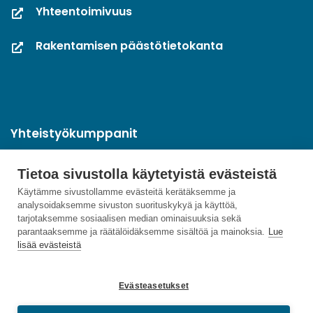
Yhteentoimivuus
Rakentamisen päästötietokanta
Yhteistyökumppanit
Tietoa sivustolla käytetyistä evästeistä
Käytämme sivustollamme evästeitä kerätäksemme ja
analysoidaksemme sivuston suorituskykyä ja käyttöä,
tarjotaksemme sosiaalisen median ominaisuuksia sekä
parantaaksemme ja räätälöidäksemme sisältöä ja mainoksia.
Lue
lisää evästeistä
Evästeasetukset