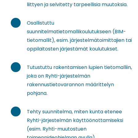
liittyen ja selvitetty tarpeellisia muutoksia.
Osallistuttu
suunnitelmatietomallikoulutukseen (BIM-
tietomallit), esim. järjestelmätoimittajien tai
oppilaitosten järjestämät koulutukset.
Tutustuttu rakentamisen lupien tietomalliin,
joka on Ryhti-järjestelmän
rakennustietovarannon määrittelyn
pohjana.
Tehty suunnitelma, miten kunta etenee
Ryhti-järjestelmän käyttöönottamiseksi
(esim. Ryhti-muutostuen
toimenpideohjelman avulla).