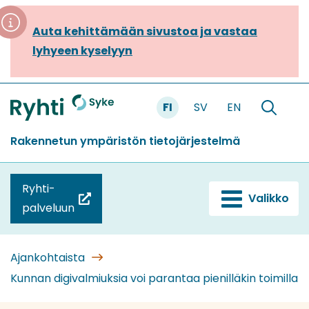
Siirry
sisältöön
Auta kehittämään sivustoa ja vastaa
lyhyeen kyselyyn
FI
SV
EN
Etusivu
Hae
sivustolt
Rakennetun ympäristön tietojärjestelmä
Ryhti-
Valikko
(siirryt
palveluun
toiseen
palveluun)
Ajankohtaista
Kunnan digivalmiuksia voi parantaa pienilläkin toimilla