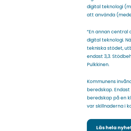
digital teknologi 
att använda (medel
”En annan central 
digital teknologi.
tekniska stödet, ut
endast 3,3. Stödbe
Pulkkinen.
Kommunens invånar
beredskap. Endast 
beredskap på en kl
var skillnaderna i
Läs hela nyhe