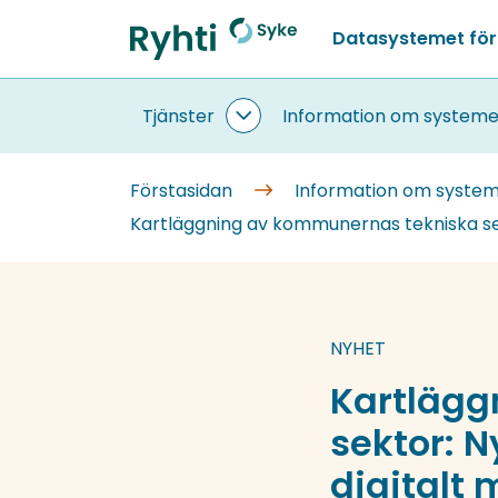
Gå
Datasystemet för
till
Förstasidan
innehållet
Tjänster
Information om systeme
Tjänster
undersidor
Förstasidan
Information om syste
Kartläggning av kommunernas tekniska sekt
NYHET
Kartlägg
sektor: N
digitalt 