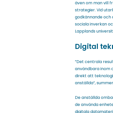
även om man vill f
strategier. Vid ut
godkännande och an
sociala inverkan o
Lapplands universi
Digital te
”Det centrala resu
användbara inom d
direkt att teknolog
anställda”, summer
De anställda omba
de använda enheter
digitala datamateri