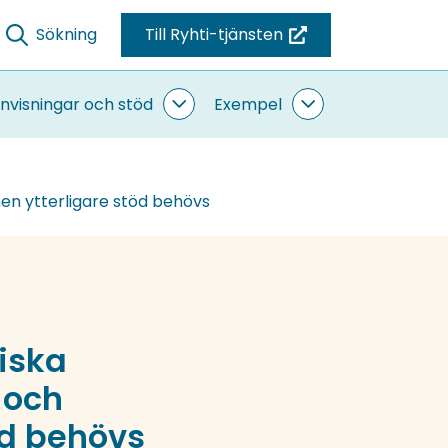
Sökning
Till Ryhti-tjänsten
(du
blir
omdirigerad
nvisningar och stöd
Exempel
ande
Anvisningar
Exempel
till
sidor
och
undersidor
stöd
en
undersidor
annan
men ytterligare stöd behövs
tjänst)
iska
 och
öd behövs