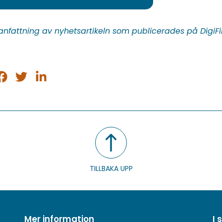
nfattning av nyhetsartikeln som publicerades på DigiF
ela
Dela
Dela
på
på
på
sApp
acebook
Twitter
LinkedIn
TILLBAKA UPP
Mer information
I