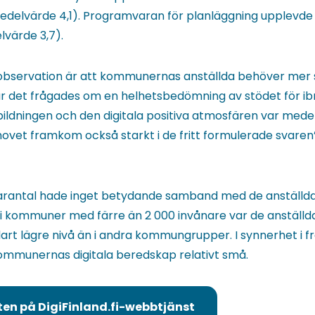
(medelvärde 4,1). Programvaran för planläggning upplevd
värde 3,7).
observation är att kommunernas anställda behöver mer st
 När det frågades om en helhetsbedömning av stödet för i
bildningen och den digitala positiva atmosfären var mede
hovet framkom också starkt i de fritt formulerade svaren
antal hade inget betydande samband med de anställdas
i kommuner med färre än 2 000 invånare var de anställda
art lägre nivå än i andra kommungrupper. I synnerhet i 
 kommunernas digitala beredskap relativt små.
ten på DigiFinland.fi-webbtjänst