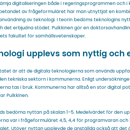
rämja digitaliseringen både i regeringsprogrammen och
arbetandet av frågeformuläret har man utnyttjat en komb
vändning av teknologi. I teorin bedöms teknologins nytt
ch det erbjudna stödet. Pulkkinen gör en doktorsavhandl
tets fakultet för samhällsvetenskaper.
knologi upplevs som nyttig och 
ltatet är att de digitala teknologierna som används upp
en tekniska sektorn i kommunerna. Enligt undersökninge
ierna tas i bruk. Kommunerna har alltså en stor digital po
ar Pulkkinen.
ds bedöma nyttan på skalan 1–5. Medelvärdet för den up
na var i frågeformuläret 4,5, 4,4 för programvaran och h
alet. Utöver nyttan upplevde de anställda också att det 