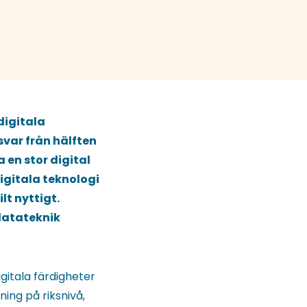
digitala
var från hälften
en stor digital
digitala teknologi
lt nyttigt.
datateknik
gitala färdigheter
ing på riksnivå,