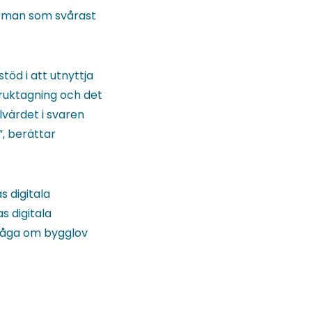
e man som svårast
öd i att utnyttja
bruktagning och det
lvärdet i svaren
”, berättar
 digitala
s digitala
fråga om bygglov