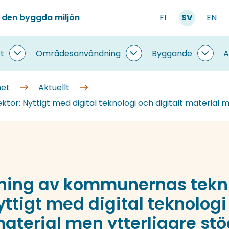
 den byggda miljön
FI
SV
EN
t
Områdesanvändning
Byggande
A
Information
Områdesanvändning
Bygg
om
undersidor
under
systemet
met
Aktuellt
undersidor
or: Nyttigt med digital teknologi och digitalt material 
ning av kommunernas tekn
yttigt med digital teknologi
material men ytterligare st