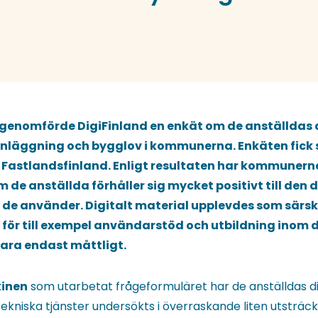
 genomförde DigiFinland en enkät om de anställdas 
anläggning och bygglov i kommunerna. Enkäten fick s
Fastlandsfinland. Enligt resultaten har kommunerna 
 de anställda förhåller sig mycket positivt till den 
de använder. Digitalt material upplevdes som särski
ör till exempel användarstöd och utbildning inom 
ra endast måttligt.
kinen
som utarbetat frågeformuläret har de anställdas di
niska tjänster undersökts i överraskande liten utsträckn