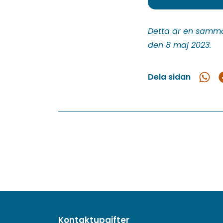
(du
blir
omdirigerad
Detta är en samma
till
den 8 maj 2023.
en
annan
Dela sidan
Dela
D
tjänst)
i
What
F
Kontaktupgifter