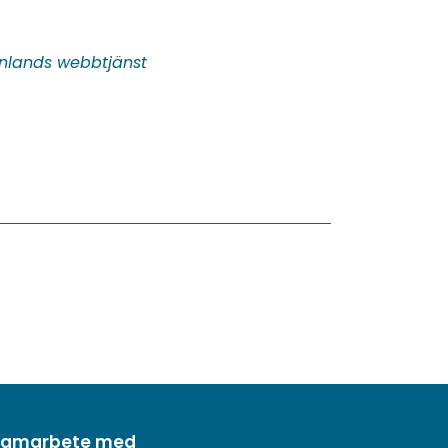
inlands webbtjänst
 samarbete med