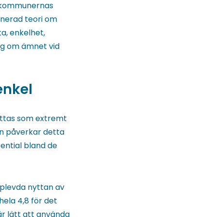
 i kommunernas
inerad teori om
a, enkelhet,
ing om ämnet vid
enkel
fattas som extremt
n påverkar detta
tential bland de
plevda nyttan av
ela 4,8 för det
är lätt att använda