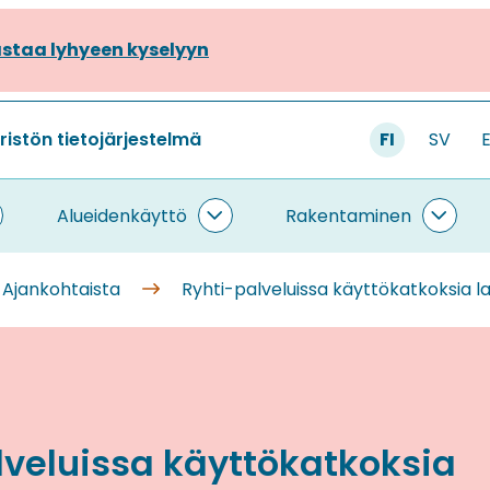
staa lyhyeen kyselyyn
stön tietojärjestelmä
FI
SV
Alueidenkäyttö
Rakentaminen
ietojärjestelmä
Alueidenkäyttö
Rake
lasivut
alasivut
alasi
Ajankohtaista
Ryhti-palveluissa käyttökatkoksia la
lveluissa käyttökatkoksia