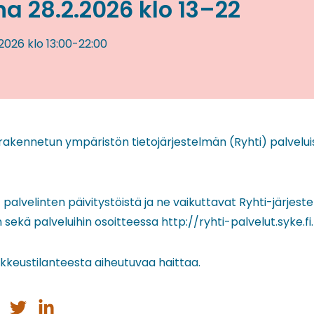
a 28.2.2026 klo 13–22
.2026
klo 13:00
-
22:00
akennetun ympäristön tietojärjestelmän (Ryhti) palveluis
palvelinten päivitystöistä ja ne vaikuttavat Ryhti-järjest
 sekä palveluihin osoitteessa http://ryhti-palvelut.syke.fi.
keustilanteesta aiheutuvaa haittaa.
a
Jaa
Jaa