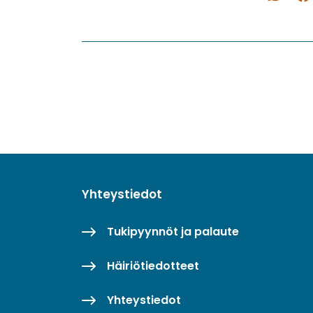
WhatsAp
Fac
Yhteystiedot
Tukipyynnöt ja palaute
Häiriötiedotteet
Yhteystiedot