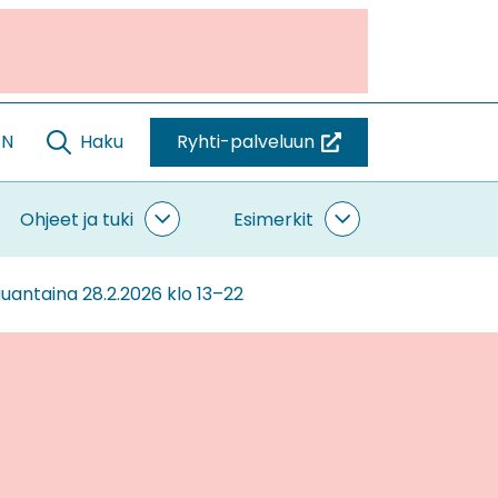
EN
Haku
Ryhti-palveluun
(siirryt
toiseen
palveluun)
Ohjeet ja tuki
Esimerkit
ntaminen
Ohjeet
Esimerkit
vut
ja
alasivut
tuki
uantaina 28.2.2026 klo 13–22
alasivut