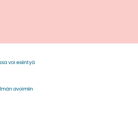
sa voi esiintyä
elmän avoimiin