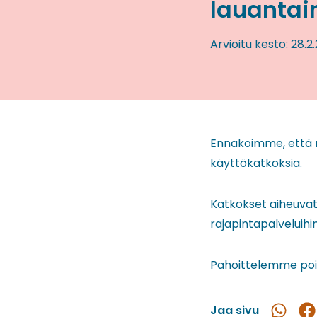
lauantain
Arvioitu kesto:
28.2
Ennakoimme, että r
käyttökatkoksia.
Katkokset aiheuvat 
rajapintapalveluihin
Pahoittelemme poik
Jaa sivu
Jaa
Ja