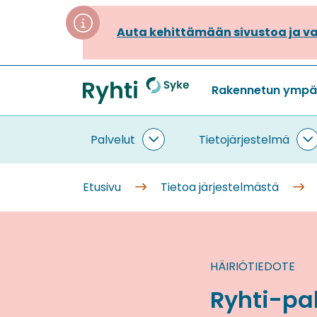
Siirry
sisältöön
Auta kehittämään sivustoa ja va
Rakennetun ympäri
Etusivu
Palvelut
Tietojärjestelmä
Palvelut
T
alasivut
a
Etusivu
Tietoa järjestelmästä
HÄIRIÖTIEDOTE
Ryhti-pa