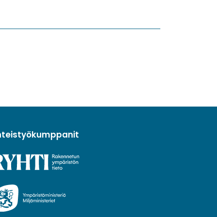
hteistyökumppanit