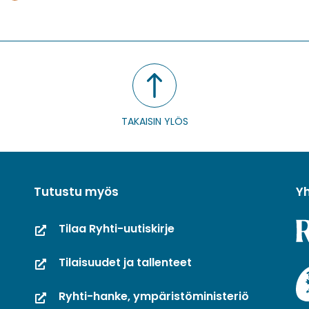
issa
ebookissa
Twitterissä
LinkedInissä
TAKAISIN YLÖS
Tutustu myös
Y
Tilaa Ryhti-uutiskirje
Tilaisuudet ja tallenteet
Ryhti-hanke, ympäristöministeriö