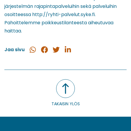
järjestelmän rajapintapalveluihin sekä palveluihin
osoitteessa http://ryhti-palvelut.syke.fi.
Pahoittelemme poikkeustilanteesta aiheutuvaa
haittaa.
Jaa sivu
Jaa
Jaa
Jaa
Jaa
WhatsApissa
Facebookissa
Twitterissä
LinkedInissä
TAKAISIN YLÖS