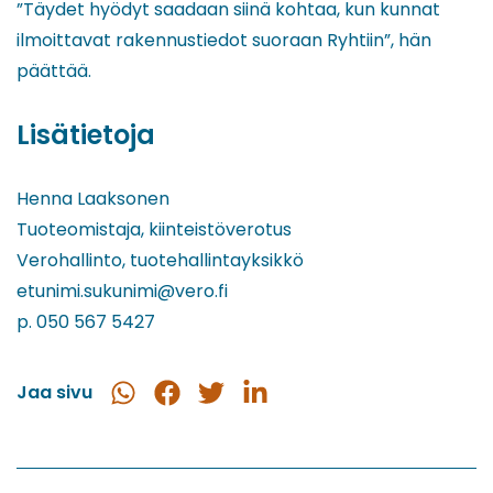
”Täydet hyödyt saadaan siinä kohtaa, kun kunnat
ilmoittavat rakennustiedot suoraan Ryhtiin”, hän
päättää.
Lisätietoja
Henna Laaksonen
Tuoteomistaja, kiinteistöverotus
Verohallinto, tuotehallintayksikkö
etunimi.sukunimi@vero.fi
p. 050 567 5427
Jaa sivu
Jaa
Jaa
Jaa
Jaa
WhatsApissa
Facebookissa
Twitterissä
LinkedInissä