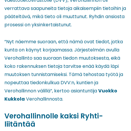
väestötietovirastolle (DVV), Verohallinnon oli
verrattava saapuneita tietoja aikaisempiin tietoihin ja
pääteltävä, mikä tieto oli muuttunut. Ryhdin ansiosta
prosessi on yksinkertaistunut.
”Nyt näemme suoraan, että nämä ovat tiedot, jotka
kunta on käynyt korjaamassa. Järjestelmän avulla
Verohallinto saa suoraan tiedon muutoksesta, eikä
koko rakennuksen tietoja tarvitse enää käydä läpi
muutoksen tunnistamiseksi. Tämä tehostaa työtä ja
nopeuttaa tiedonkulkua DVV:n, kuntien ja
Verohallinnon välillä”, kertoo asiantuntija
Vuokko
Kukkola
Verohallinnosta.
Verohallinnolle kaksi Ryhti-
liitäntää