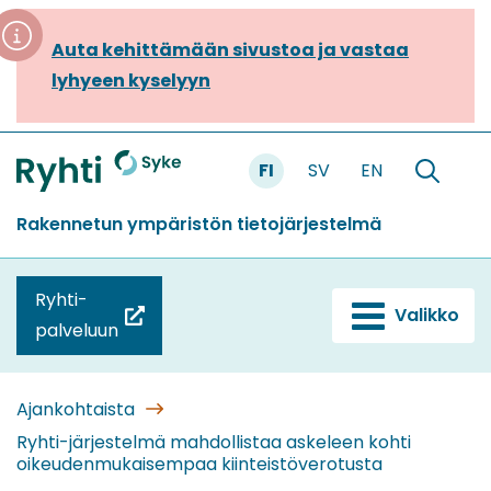
Siirry
sisältöön
Auta kehittämään sivustoa ja vastaa
lyhyeen kyselyyn
FI
SV
EN
Etusivu
Hae
sivustolt
Rakennetun ympäristön tietojärjestelmä
Ryhti-
Valikko
(siirryt
palveluun
toiseen
palveluun)
Ajankohtaista
Ryhti-järjestelmä mahdollistaa askeleen kohti
oikeudenmukaisempaa kiinteistöverotusta