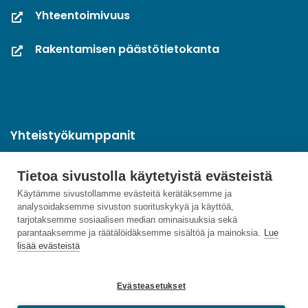
Yhteentoimivuus
Rakentamisen päästötietokanta
Yhteistyökumppanit
Tietoa sivustolla käytetyistä evästeistä
Käytämme sivustollamme evästeitä kerätäksemme ja
analysoidaksemme sivuston suorituskykyä ja käyttöä,
tarjotaksemme sosiaalisen median ominaisuuksia sekä
parantaaksemme ja räätälöidäksemme sisältöä ja mainoksia.
Lue
lisää evästeistä
Evästeasetukset