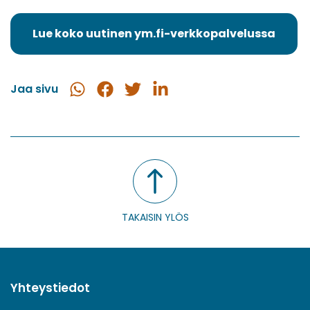
Lue koko uutinen ym.fi-verkkopalvelussa
(siirryt
toiseen
palveluun)
Jaa sivu
Jaa
Jaa
Jaa
Jaa
WhatsApissa
Facebookissa
Twitterissä
LinkedInissä
TAKAISIN YLÖS
Yhteystiedot