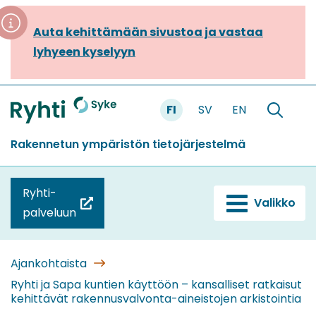
Siirry
sisältöön
Auta kehittämään sivustoa ja vastaa
lyhyeen kyselyyn
FI
SV
EN
Etusivu
Hae
sivustolt
Rakennetun ympäristön tietojärjestelmä
Ryhti-
Valikko
(siirryt
palveluun
toiseen
palveluun)
Ajankohtaista
Ryhti ja Sapa kuntien käyttöön – kansalliset ratkaisut
kehittävät rakennusvalvonta-aineistojen arkistointia