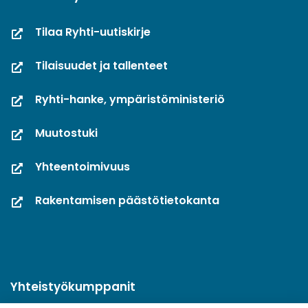
Tilaa Ryhti-uutiskirje
Tilaisuudet ja tallenteet
Ryhti-hanke, ympäristöministeriö
Muutostuki
Yhteentoimivuus
Rakentamisen päästötietokanta
Yhteistyökumppanit