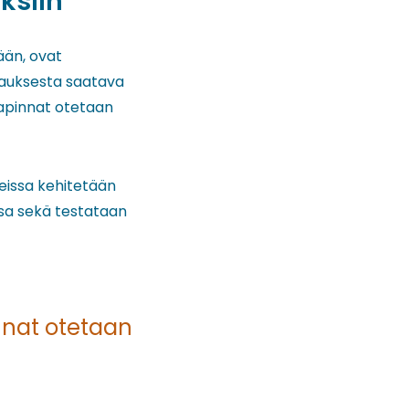
ksiin
ään, ovat
stauksesta saatava
japinnat otetaan
eissa kehitetään
ssa sekä testataan
nnat otetaan