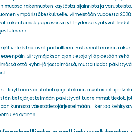
un muassa rakennusten käytöstä, sijainnista ja varusteista.
 Suomen ympäristökeskukselle. Viimeistään vuodesta 2028 
vat rakentamislupaprosessin yhteydessä syntyvät tiedot
rjestelmään.
täjät valmistautuvat parhaillaan vastaanottamaan rakenn
ä eteenpäin. Siirtymäjakson ajan tietoja ylläpidetään sekä
lmässä että Ryhti-järjestelmässä, mutta tiedot päivittyvä
sti.
e käyttöön väestötietojärjestelmän muutostietopalvelun
tön tietojärjestelmään päivittyvät tuoreimmat tiedot, jot
etaan kunnista väestötietojärjestelmään.”, kertoo kehitys
Teemu Pekkanen.