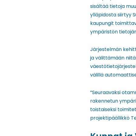
sisältää tietoja mu
ylläpidosta siirtyy
kaupungit toimitta
ympäristön tietojä
Järjestelmän kehit
ja välittämään niit
väestötietojärjeste
välillä automaattise
”Seuraavaksi otamm
rakennetun ympäris
toistaiseksi toimit
projektipäällikkö 