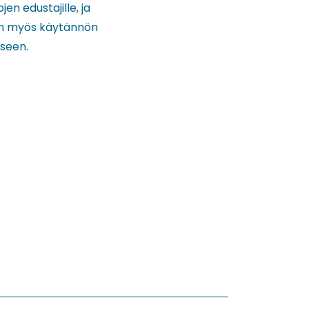
en edustajille, ja
 on myös käytännön
kseen.