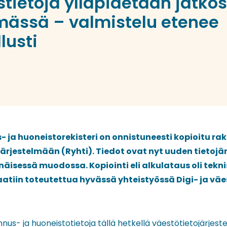
tietoja ylläpidetään jatkos
lmässä – valmistelu etenee
lusti
 ja huoneistorekisteri on onnistuneesti kopioitu ra
ärjestelmään (Ryhti). Tiedot ovat nyt uuden tietojä
isessä muodossa. Kopiointi eli alkulataus oli tekni
aatiin toteutettua hyvässä yhteistyössä Digi- ja vä
nus- ja huoneistotietoja tällä hetkellä väestötietojärjest