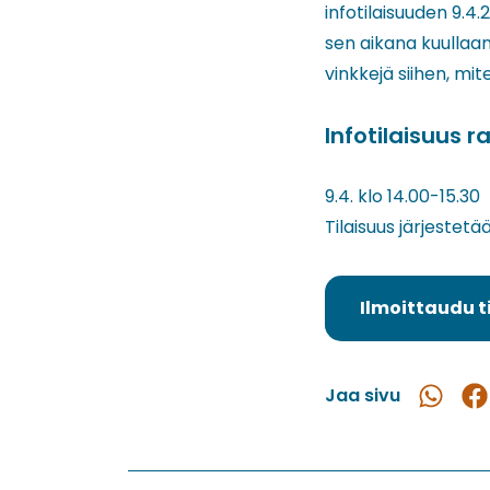
infotilaisuuden 9.4
sen aikana kuullaa
vinkkejä siihen, m
Infotilaisuus 
9.4. klo 14.00-15.30
Tilaisuus järjestet
Ilmoittaudu t
Jaa sivu
Jaa
Ja
WhatsAp
Fac