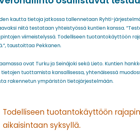
Verohallinto osallistuvat testau
iden kautta tietoja jatkossa tallennetaan Ryhti-järjestelm
aavaksi niitä testataan yhteistyössä kuntien kanssa. ”Te
pintojen viimeistelyssä. Todelliseen tuotantokäyttöön ra
ä.”, taustoittaa Pekkanen.
amassa ovat Turku ja Seinäjoki sekä Lieto. Kuntien hankk
 tietojen tuottamista kansallisessa, yhtenäisessä muodo
ista rakennetun ympäristön tietojärjestelmään.
Todelliseen tuotantokäyttöön rajapi
aikaisintaan syksyllä.