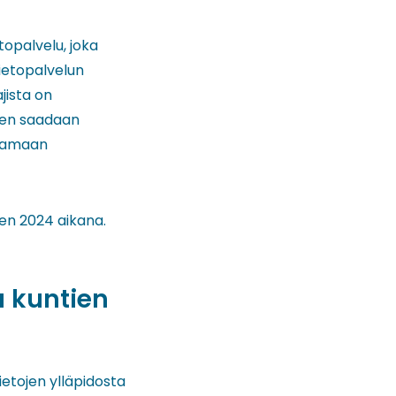
opalvelu, joka
ietopalvelun
jista on
rten saadaan
ttamaan
en 2024 aikana.
a kuntien
ietojen ylläpidosta