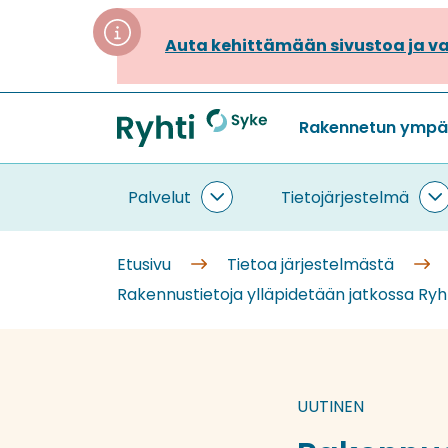
Siirry
sisältöön
Auta kehittämään sivustoa ja va
Rakennetun ympäri
Etusivu
Palvelut
Tietojärjestelmä
Palvelut
T
alasivut
a
Etusivu
Tietoa järjestelmästä
Rakennustietoja ylläpidetään jatkossa Ryht
UUTINEN