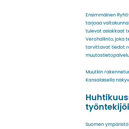
Ensimmäinen Ryhti-
tarjoaa valtakunna
tulevat asiakkaat t
Verohallinto, joka 
tarvittavat tiedot 
muutostietopalvelu
Muutkin rakennetun
Kansalaisella näkyv
Huhtikuuss
työntekijöi
Suomen ympäristökes