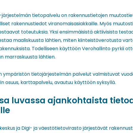
järjestelmän tietopalvelu on rakennustietojen muutostiet
lliset rakennustiedot viranomaisasiakkaille. Myös muutost
estaavat toteutuksia. Yksi ensimmäisistä aktiivisista testaa
testaa maaliskuusta lähtien, miten kiinteistöverotusta va
rakennuksista. Todelliseen käyttöön Verohallinto pyrkii o
n marraskuusta lähtien.
 ympäristön tietojärjestelmän palvelut valmistuvat vuod
in osuus, karttapalvelu, avautuu käyttöön syksyllä.
a luvassa ajankohtaista tieto
lle
kus ja Digi- ja väestötietovirasto järjestävät rakennust