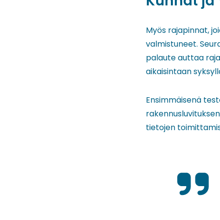
Kunnat ja 
Myös rajapinnat, jo
valmistuneet. Seur
palaute auttaa raja
aikaisintaan syksyll
Ensimmäisenä testa
rakennusluvituksen
tietojen toimittam