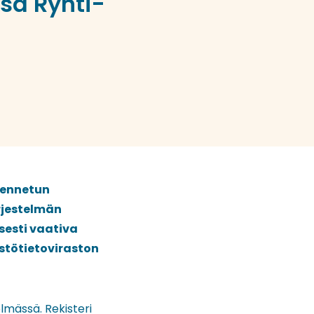
sa Ryhti-
kennetun
rjestelmän
sesti vaativa
estötietoviraston
elmässä. Rekisteri