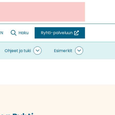
EN
Haku
Ryhti-palveluun
(siirryt
toiseen
palveluun)
Ohjeet ja tuki
Esimerkit
ntaminen
Ohjeet
Esimerkit
vut
ja
alasivut
tuki
alasivut