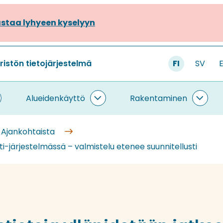
staa lyhyeen kyselyyn
stön tietojärjestelmä
FI
SV
Alueidenkäyttö
Rakentaminen
ietojärjestelmä
Alueidenkäyttö
Rake
lasivut
alasivut
alasi
Ajankohtaista
i-järjestelmässä – valmistelu etenee suunnitellusti