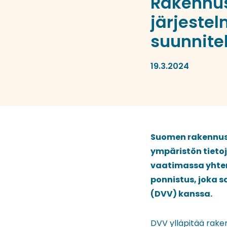
Rakennus
järjeste
suunnitel
19.3.2024
Suomen rakennus-
ympäristön tietoj
vaatimassa yhtenä
ponnistus, joka s
(DVV) kanssa.
DVV ylläpitää raken