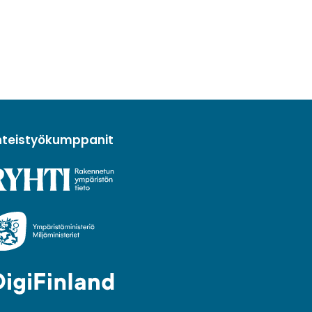
hteistyökumppanit