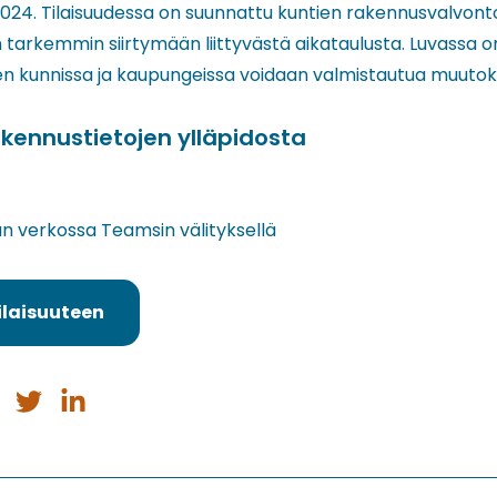
.2024. Tilaisuudessa on suunnattu kuntien rakennusvalvontoj
n tarkemmin siirtymään liittyvästä aikataulusta. Luvassa
iten kunnissa ja kaupungeissa voidaan valmistautua muuto
rakennustietojen ylläpidosta
ään verkossa Teamsin välityksellä
ilaisuuteen
a
Jaa
Jaa
issa
ebookissa
Twitterissä
LinkedInissä