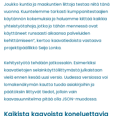
Joukko kuntia ja maakuntien liittoja testaa niitä tänä
vuonna. Kuuntelemme tarkasti kumppanitestaajien
käytännön kokemuksia ja haluamme kiittää kaikkia
yhteistyötahoja, jotka jo tähän mennessä ovat
käyttäneet runsaasti aikaansa palveluiden
kehittämiseen”, kertoo kaavatiedoista vastaava
projektipäällikkö Seija Lonka.
Kehitystyötä tehdään jatkossakin. Esimerkiksi
kaavatietojen selainkäyttöliittymästä julkaistaan
vielä ennen kesää uusi versio. Uudessa versiossa voi
lomakenäkymän kautta tuoda asiakirjoihin ja
päätöksiin liittyvät tiedot, jolloin vain
kaavasuunnitelma pitää olla JSON-muodossa.
Kaikista kaavoista koneluettavia