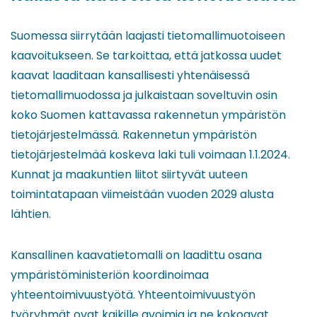
Suomessa siirrytään laajasti tietomallimuotoiseen
kaavoitukseen. Se tarkoittaa, että jatkossa uudet
kaavat laaditaan kansallisesti yhtenäisessä
tietomallimuodossa ja julkaistaan soveltuvin osin
koko Suomen kattavassa rakennetun ympäristön
tietojärjestelmässä. Rakennetun ympäristön
tietojärjestelmää koskeva laki tuli voimaan 1.1.2024.
Kunnat ja maakuntien liitot siirtyvät uuteen
toimintatapaan viimeistään vuoden 2029 alusta
lähtien.
Kansallinen kaavatietomalli on laadittu osana
ympäristöministeriön koordinoimaa
yhteentoimivuustyötä. Yhteentoimivuustyön
työryhmät ovat kaikille avoimia ja ne kokoavat