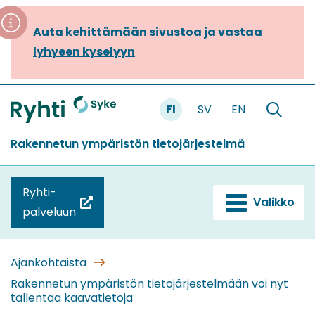
Siirry
sisältöön
Auta kehittämään sivustoa ja vastaa
lyhyeen kyselyyn
FI
SV
EN
Etusivu
Hae
sivustolt
Rakennetun ympäristön tietojärjestelmä
Ryhti-
Valikko
(siirryt
palveluun
toiseen
palveluun)
Ajankohtaista
Rakennetun ympäristön tietojärjestelmään voi nyt
tallentaa kaavatietoja