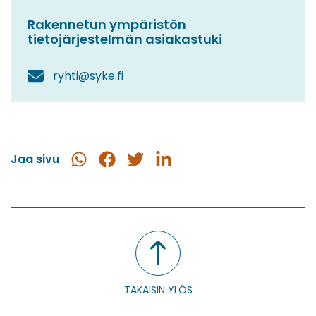
Rakennetun ympäristön
tietojärjestelmän asiakastuki
ryhti@syke.fi
Jaa sivu
Jaa
Jaa
Jaa
Jaa
WhatsApissa
Facebookissa
Twitterissä
LinkedInissä
TAKAISIN YLÖS