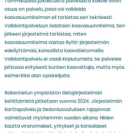
Tammikuussa julkaistuista palveluista kaikille avoin
osuus on palvelu, jossa voi validoida
kaavasuunnitelman eli tarkistaa sen teknisesti.
Validointipalveluun ladataan kaavasuunnitelma. Sen
jälkeen järjestelmä tarkistaa, miten
kaavasuunnitelma vastaa Ryhti-järjestelmän
edellyttämää, kansallista kaavatietomallia.
Validointipalvelu ei vaadi kirjautumista. Se palvelee
jatkossa erityisesti kuntien kaavoittajia, mutta myös
esimerkiksi alan opiskelijoita.
Rakennetun ympäristön tietojärjestelmän
kehittämistä jatketaan vuonna 2024. Järjestelmän
karttapalvelu ja tiedonluovutuksen rajapinnat
valmistuvat myöhemmin vuoden aikana. Niiden
kautta viranomaiset, yritykset ja kansalaiset