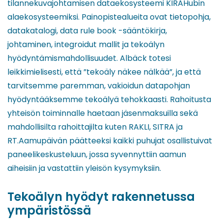
tilannekuvajohtamisen dataekosysteemi KIRAHubin
alaekosysteemiksi. Painopistealueita ovat tietopohja,
datakatalogi, data rule book -sääntökirja,
johtaminen, integroidut mallit ja tekoälyn
hyödyntämismahdollisuudet. Albäck totesi
leikkimielisesti, että ”tekoäly näkee nälkää”, ja että
tarvitsemme paremman, vakioidun datapohjan
hyödyntääksemme tekoälyä tehokkaasti. Rahoitusta
yhteisön toiminnalle haetaan jäsenmaksuilla sekä
mahdollisilta rahoittajilta kuten RAKLI, SITRA ja
RT.Aamupäivän päätteeksi kaikki puhujat osallistuivat
paneelikeskusteluun, jossa syvennyttiin aamun
aiheisiin ja vastattiin yleisön kysymyksiin.
Tekoälyn hyödyt rakennetussa
ympäristössä