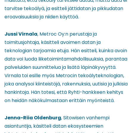
muistutti, että tekoäly tarvitsee dataa, mutta data ei
tarvitse tekoälyä, ja esitteli jättidatan ja pikkudatan
eroavaisuuksia ja niiden käyttöä.
Jussi Virnala
, Metroc Oy:n perustaja ja
toimitusjohtaja, käsitteli avoimen datan ja
teknologian tarjoamia etuja. Hän esitteli, kuinka avoin
data voi luoda liiketoimintamahdollisuuksia, parantaa
palveluiden suunnittelua ja lisätä läpinäkyvyyttä.
Virnala toi esille myös Metrocin tekoälyteknologian,
joka analysoi kiinteistöjä, rakennuksia, uutisia ja julkisia
hankintoja. Hän totesi, että Ryhti-hankkeen kehitys
on heidän näkökulmastaan erittäin myönteistä.
Jenna-Riia Oldenburg
, Sitowisen vanhempi
asiantuntija, käsitteli datan ekosysteemien