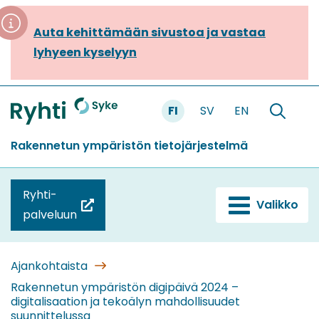
Siirry
sisältöön
Auta kehittämään sivustoa ja vastaa
lyhyeen kyselyyn
FI
SV
EN
Etusivu
Hae
sivustolt
Rakennetun ympäristön tietojärjestelmä
Ryhti-
Valikko
(siirryt
palveluun
toiseen
palveluun)
Ajankohtaista
Rakennetun ympäristön digipäivä 2024 –
digitalisaation ja tekoälyn mahdollisuudet
suunnittelussa