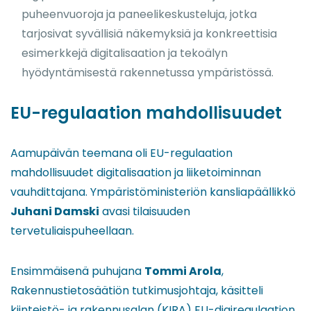
puheenvuoroja ja paneelikeskusteluja, jotka
tarjosivat syvällisiä näkemyksiä ja konkreettisia
esimerkkejä digitalisaation ja tekoälyn
hyödyntämisestä rakennetussa ympäristössä.
EU-regulaation mahdollisuudet
Aamupäivän teemana oli EU-regulaation
mahdollisuudet digitalisaation ja liiketoiminnan
vauhdittajana. Ympäristöministeriön kansliapäällikkö
Juhani Damski
avasi tilaisuuden
tervetuliaispuheellaan.
Ensimmäisenä puhujana
Tommi Arola
,
Rakennustietosäätiön tutkimusjohtaja, käsitteli
kiinteistö- ja rakennusalan (KIRA) EU-digiregulaation