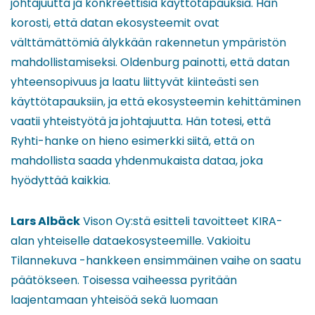
johtajuutta ja konkreettisia käyttötapauksia. Hän
korosti, että datan ekosysteemit ovat
välttämättömiä älykkään rakennetun ympäristön
mahdollistamiseksi. Oldenburg painotti, että datan
yhteensopivuus ja laatu liittyvät kiinteästi sen
käyttötapauksiin, ja että ekosysteemin kehittäminen
vaatii yhteistyötä ja johtajuutta. Hän totesi, että
Ryhti-hanke on hieno esimerkki siitä, että on
mahdollista saada yhdenmukaista dataa, joka
hyödyttää kaikkia.
Lars Albäck
Vison Oy:stä esitteli tavoitteet KIRA-
alan yhteiselle dataekosysteemille. Vakioitu
Tilannekuva -hankkeen ensimmäinen vaihe on saatu
päätökseen. Toisessa vaiheessa pyritään
laajentamaan yhteisöä sekä luomaan