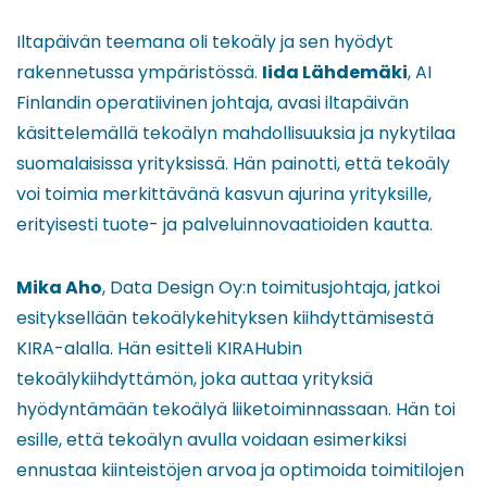
Iltapäivän teemana oli tekoäly ja sen hyödyt
rakennetussa ympäristössä.
Iida Lähdemäki
, AI
Finlandin operatiivinen johtaja, avasi iltapäivän
käsittelemällä tekoälyn mahdollisuuksia ja nykytilaa
suomalaisissa yrityksissä. Hän painotti, että tekoäly
voi toimia merkittävänä kasvun ajurina yrityksille,
erityisesti tuote- ja palveluinnovaatioiden kautta.
Mika Aho
, Data Design Oy:n toimitusjohtaja, jatkoi
esityksellään tekoälykehityksen kiihdyttämisestä
KIRA-alalla. Hän esitteli KIRAHubin
tekoälykiihdyttämön, joka auttaa yrityksiä
hyödyntämään tekoälyä liiketoiminnassaan. Hän toi
esille, että tekoälyn avulla voidaan esimerkiksi
ennustaa kiinteistöjen arvoa ja optimoida toimitilojen