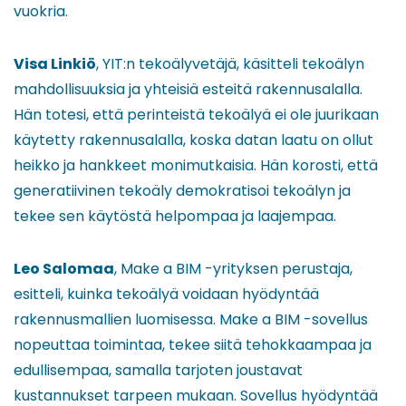
vuokria.
Visa Linkiö
, YIT:n tekoälyvetäjä, käsitteli tekoälyn
mahdollisuuksia ja yhteisiä esteitä rakennusalalla.
Hän totesi, että perinteistä tekoälyä ei ole juurikaan
käytetty rakennusalalla, koska datan laatu on ollut
heikko ja hankkeet monimutkaisia. Hän korosti, että
generatiivinen tekoäly demokratisoi tekoälyn ja
tekee sen käytöstä helpompaa ja laajempaa.
Leo Salomaa
, Make a BIM -yrityksen perustaja,
esitteli, kuinka tekoälyä voidaan hyödyntää
rakennusmallien luomisessa. Make a BIM -sovellus
nopeuttaa toimintaa, tekee siitä tehokkaampaa ja
edullisempaa, samalla tarjoten joustavat
kustannukset tarpeen mukaan. Sovellus hyödyntää