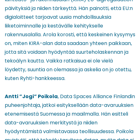
päivityksiä ja niiden tärkeyttä. Hän painotti, että EU:n
digialoitteet tarjoavat uusia mahdollisuuksia
liiketoiminnalle ja kestävälle kehitykselle
rakennusalalla. Arola korosti, että keskeinen kysymys
on, miten KIRA-alan data saadaan yhteen paikkaan,
jotta sitä voidaan hyödyntää suurteholaskennan ja
tekoälyn kautta. Vaikka ratkaisua ei ole vielä
löydetty, suuntia on olemassa ja askelia on jo otettu,
kuten Ryhti-hankkeessa.
Antti ”Jogi” Poikola
, Data Spaces Alliance Finlandin
puheenjohtaja, jatkoi esityksellään data-avaruuksien
etenemisestä Suomessa ja maailmalla. Hän esitteli
data-avaruuksien merkitystä ja niiden
hyödyntämistä valmistavassa teollisuudessa. Poikola