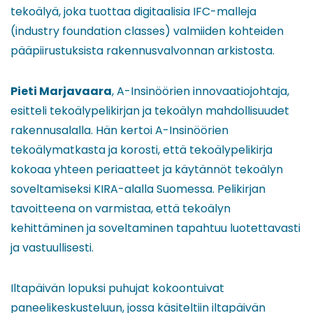
tekoälyä, joka tuottaa digitaalisia IFC-malleja
(industry foundation classes) valmiiden kohteiden
pääpiirustuksista rakennusvalvonnan arkistosta.
Pieti Marjavaara
, A-Insinöörien innovaatiojohtaja,
esitteli tekoälypelikirjan ja tekoälyn mahdollisuudet
rakennusalalla. Hän kertoi A-Insinöörien
tekoälymatkasta ja korosti, että tekoälypelikirja
kokoaa yhteen periaatteet ja käytännöt tekoälyn
soveltamiseksi KIRA-alalla Suomessa. Pelikirjan
tavoitteena on varmistaa, että tekoälyn
kehittäminen ja soveltaminen tapahtuu luotettavasti
ja vastuullisesti.
Iltapäivän lopuksi puhujat kokoontuivat
paneelikeskusteluun, jossa käsiteltiin iltapäivän