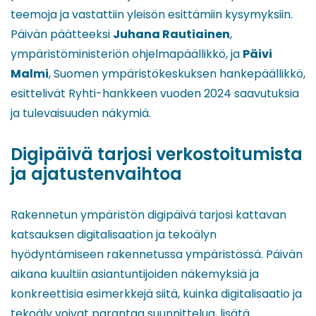
teemoja ja vastattiin yleisön esittämiin kysymyksiin.
Päivän päätteeksi
Juhana Rautiainen
,
ympäristöministeriön ohjelmapäällikkö, ja
Päivi
Malmi
, Suomen ympäristökeskuksen hankepäällikkö,
esittelivät Ryhti-hankkeen vuoden 2024 saavutuksia
ja tulevaisuuden näkymiä.
Digipäivä tarjosi verkostoitumista
ja ajatustenvaihtoa
Rakennetun ympäristön digipäivä tarjosi kattavan
katsauksen digitalisaation ja tekoälyn
hyödyntämiseen rakennetussa ympäristössä. Päivän
aikana kuultiin asiantuntijoiden näkemyksiä ja
konkreettisia esimerkkejä siitä, kuinka digitalisaatio ja
tekoäly voivat parantaa suunnittelua, lisätä