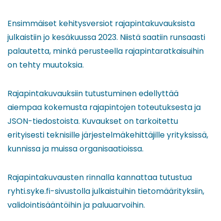
Ensimmäiset kehitysversiot rajapintakuvauksista
julkaistiin jo kesäkuussa 2023. Niistä saatiin runsaasti
palautetta, minkä perusteella rajapintaratkaisuihin
on tehty muutoksia.
Rajapintakuvauksiin tutustuminen edellyttää
aiempaa kokemusta rajapintojen toteutuksesta ja
JSON-tiedostoista. Kuvaukset on tarkoitettu
erityisesti teknisille järjestelmäkehittäjille yrityksissä,
kunnissa ja muissa organisaatioissa.
Rajapintakuvausten rinnalla kannattaa tutustua
ryhti.syke.fi-sivustolla julkaistuihin tietomäärityksiin,
validointisääntöihin ja paluuarvoihin.