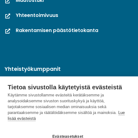
Muutostuki
Yhteentoimivuus
Rakentamisen päästötietokanta
Yhteistyökumppanit
Tietoa sivustolla käytetyistä evästeistä
Käytämme sivustollamme evästeitä kerätäksemme ja
analysoidaksemme sivuston suorituskykyä ja käyttöä,
tarjotaksemme sosiaalisen median ominaisuuksia sekä
parantaaksemme ja räätälöidäksemme sisältöä ja mainoksia.
Lue
lisää evästeistä
Evästeasetukset