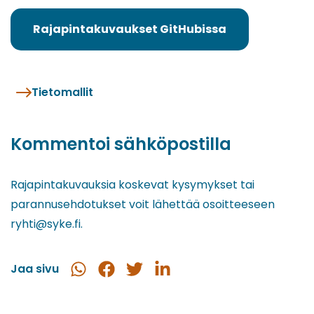
Rajapintakuvaukset GitHubissa
(siirryt
toiseen
palveluun)
Tietomallit
Kommentoi sähköpostilla
Rajapintakuvauksia koskevat kysymykset tai
parannusehdotukset voit lähettää osoitteeseen
ryhti@syke.fi.
Jaa sivu
Jaa
Jaa
Jaa
Jaa
WhatsApissa
Facebookissa
Twitterissä
LinkedInissä