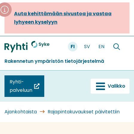
Siirry
sisältöön
Auta kehittämään sivustoa ja vastaa
lyhyeen kyselyyn
FI
SV
EN
Etusivu
Hae
sivustolt
Rakennetun ympäristön tietojärjestelmä
Ryhti-
Valikko
(siirryt
palveluun
toiseen
palveluun)
Ajankohtaista
Rajapintakuvaukset päivitettiin