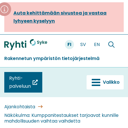
Siirry
sisältöön
Auta kehittämään sivustoa ja vastaa
lyhyeen kyselyyn
FI
SV
EN
Etusivu
Hae
sivustolt
Rakennetun ympäristön tietojärjestelmä
Ryhti-
Valikko
(siirryt
palveluun
toiseen
palveluun)
Ajankohtaista
Näkökulma: Kumppanitestaukset tarjoavat kunnille
mahdollisuuden vaihtaa vaihdetta