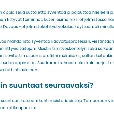
 oppia sekä uutta että syventää ja palauttaa mieleeni jo o
ihen liittyvät toiminnot, kuten esimerkiksi ohjelmistossa ha
 Devops -ohjelmistokehitystyökalua käyttäen, oli minulle 
myös mahdollista syventää kaavoitusprosessiin, viestintä
an liittyviä taitojani. Muistin tiimityöskentelyn sekä selkeä
 sovitettiin osaamisprofiilini mukaiseksi, sallien kuitenki
uuden oppimisen. Suurimmaksi haasteeksi koin harjoittelu
vaikutti ohjaukseen.
iin suuntaat seuraavaksi?
n suuntaan katseeni kohti maisteriopintoja Tampereen ylio
n kotikaupunkiini.