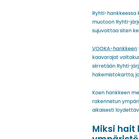
Ryhti-hankkeessa 
muotoon Ryhti-järj
sujuvoittaa siten 
VOOKA-hankkeen
kaavarajat valtaku
siirretään Ryhti-j
hakemistokartta, j
Koen hankkeen merk
rakennetun ympärist
aikaisesti löydettäv
Miksi hait