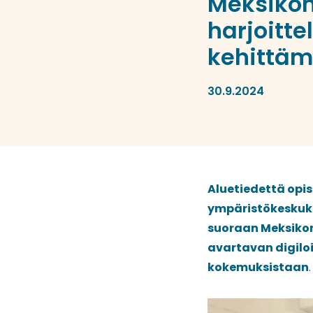
Meksikon
harjoitte
kehittä
30.9.2024
Aluetiedettä opis
ympäristökeskuks
suoraan Meksikon
avartavan digilo
kokemuksistaan
.