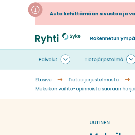
Siirry
sisältöön
Auta kehittämään sivustoa ja va
Rakennetun ympäri
Etusivu
Palvelut
Tietojärjestelmä
Palvelut
T
alasivut
a
Etusivu
Tietoa järjestelmästä
Meksikon vaihto-opinnoista suoraan harjoi
UUTINEN