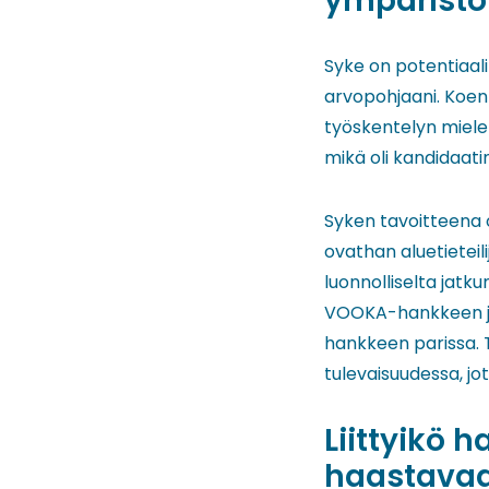
ympärist
Syke on potentiaal
arvopohjaani. Koen 
työskentelyn miele
mikä oli kandidaat
Syken tavoitteena 
ovathan aluetieteil
luonnolliselta jatku
VOOKA-hankkeen jälk
hankkeen parissa.
tulevaisuudessa, jo
Liittyikö 
haastava