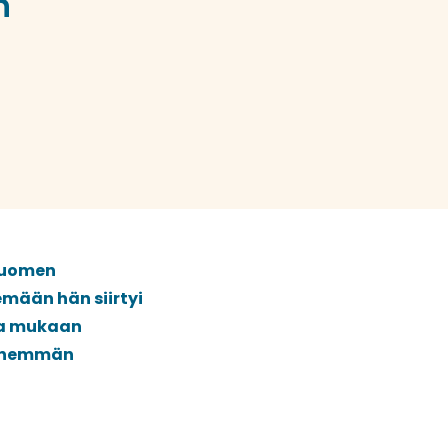
n
 Suomen
mään hän siirtyi
sa mukaan
 enemmän