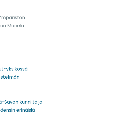
 Ympäristön
too Mariela
lut-yksikössä
jestelmän
ä-Savon kunnilta ja
densin erinäisiä