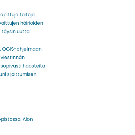
pittuja taitoja.
vaittujen häiriöiden
täysin uutta.
än, QGIS-ohjelmaan
n viestinnän
n sopivasti haasteita
ni sijoittumisen
pistossa. Aion