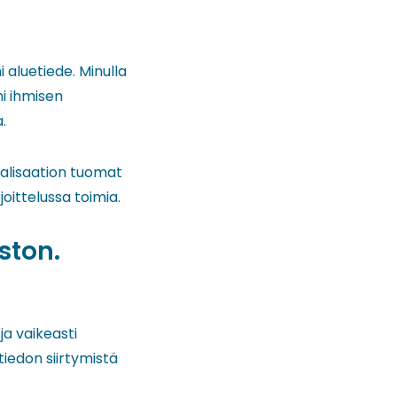
 aluetiede. Minulla
ni ihmisen
.
talisaation tuomat
oittelussa toimia.
ston.
ja vaikeasti
tiedon siirtymistä