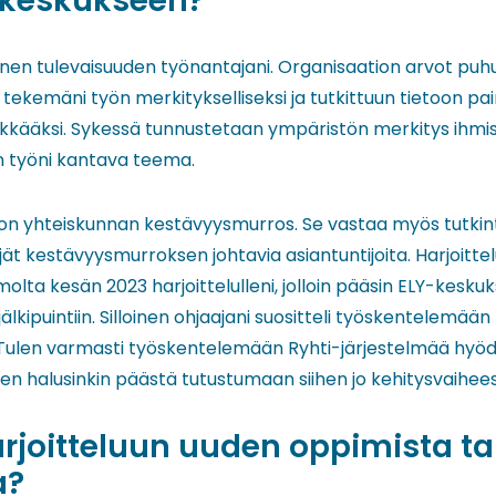
ökeskukseen?
inen tulevaisuuden työnantajani. Organisaation arvot pu
tekemäni työn merkitykselliseksi ja tutkittuun tietoon pa
kkääksi. Sykessä tunnustetaan ympäristön merkitys ihmise
in työni kantava teema.
on yhteiskunnan kestävyysmurros. Se vastaa myös tutkint
ijät kestävyysmurroksen johtavia asiantuntijoita. Harjoitte
molta kesän 2023 harjoittelulleni, jolloin pääsin ELY-keskuk
ipuintiin. Silloinen ohjaajani suositteli työskentelemään
 Tulen varmasti työskentelemään Ryhti-järjestelmää hyö
ten halusinkin päästä tutustumaan siihen jo kehitysvaihee
harjoitteluun uuden oppimista tai
a?