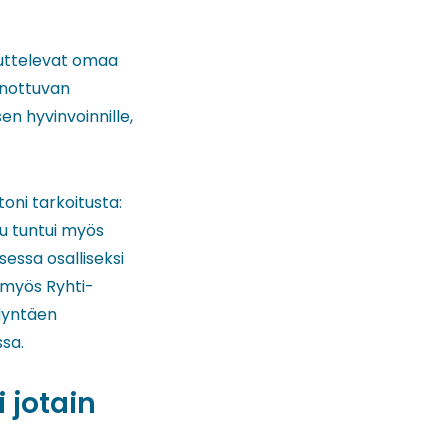
huttelevat omaa
inottuvan
n hyvinvoinnille,
oni tarkoitusta:
lu tuntui myös
sessa osalliseksi
 myös Ryhti-
dyntäen
ssa.
 jotain