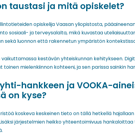
on taustasi ja mitä opiskelet?
llintotieteiden opiskelija Vaasan yliopistosta, pääaineenani
o sosiaali- ja terveysalalta, mikä kuvastaa uteliaisuutta
an sekä luonnon että rakennetun ympäristön kontekstissa
la vaikuttamassa kestävän yhteiskunnan kehitykseen. Digi
 toinen mielenkiinnon kohteeni, ja sen parissa sainkin harj
 Ryhti-hankkeen ja VOOKA-ainei
sä on kyse?
töä koskeva keskeinen tieto on tällä hetkellä hajallaan 
isäksi järjestelmien heikko yhteentoimivuus hankaloittaa 
ä.