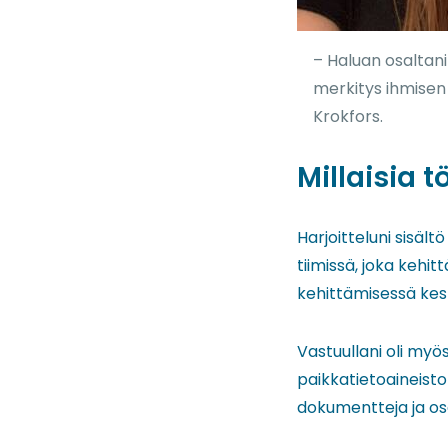
– Haluan osaltan
merkitys ihmisen 
Krokfors.
Millaisia t
Harjoitteluni sisält
tiimissä, joka kehi
kehittämisessä kesk
Vastuullani oli myö
paikkatietoaineisto
dokumentteja ja osa