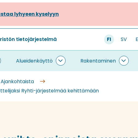
staa lyhyeen kyselyyn
stön tietojärjestelmä
FI
SV
Alueidenkäyttö
Rakentaminen
ietojärjestelmä
Alueidenkäyttö
Rake
lasivut
alasivut
alasi
Ajankohtaista
ttelijaksi Ryhti-järjestelmää kehittämään