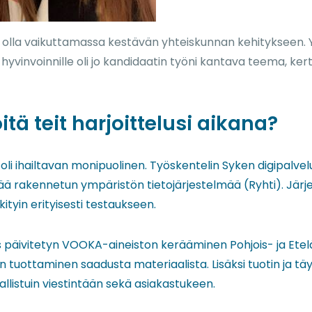
i olla vaikuttamassa kestävän yhteiskunnan kehitykseen.
hyvinvoinnille oli jo kandidaatin työni kantava teema, ker
öitä teit harjoittelusi aikana?
ö oli ihailtavan monipuolinen. Työskentelin Syken digipalve
ttää rakennetun ympäristön tietojärjestelmää (Ryhti). Jär
ityin erityisesti testaukseen.
s päivitetyn VOOKA-aineiston kerääminen Pohjois- ja Etel
n tuottaminen saadusta materiaalista. Lisäksi tuotin ja täy
llistuin viestintään sekä asiakastukeen.