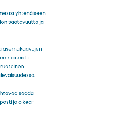
omesta yhtenäiseen
don saatavuutta ja
ja asemakaavojen
een aineisto
imuotoinen
ulevaisuudessa.
ahtavaa saada
posti ja oikea-