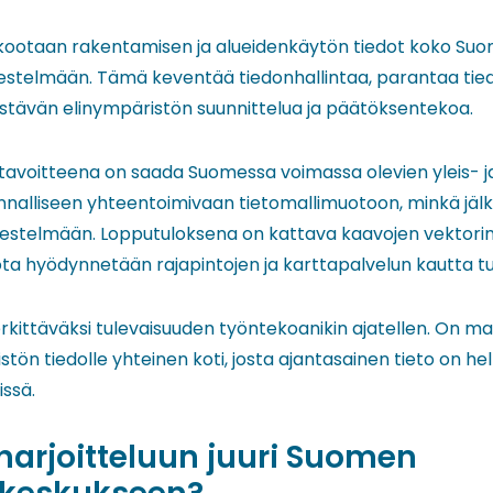
kootaan rakentamisen ja alueidenkäytön tiedot koko Su
estelmään. Tämä keventää tiedonhallintaa, parantaa tie
kestävän elinympäristön suunnittelua ja päätöksentekoa.
tavoitteena on saada Suomessa voimassa olevien yleis- 
nnalliseen yhteentoimivaan tietomallimuotoon, minkä jälk
ärjestelmään. Lopputuloksena on kattava kaavojen vektor
ota hyödynnetään rajapintojen ja karttapalvelun kautta t
ittäväksi tulevaisuuden työntekoanikin ajatellen. On m
ön tiedolle yhteinen koti, josta ajantasainen tieto on hel
issä.
 harjoitteluun juuri Suomen