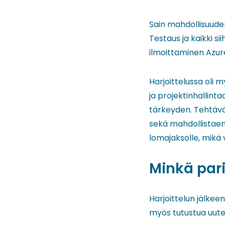
Sain mahdollisuuden
Testaus ja kaikki si
ilmoittaminen Azure
Harjoittelussa oli 
ja projektinhallinta
tärkeyden. Tehtäväni
sekä mahdollistaen 
lomajaksolle, mikä 
Minkä par
Harjoittelun jälkee
myös tutustua uutee