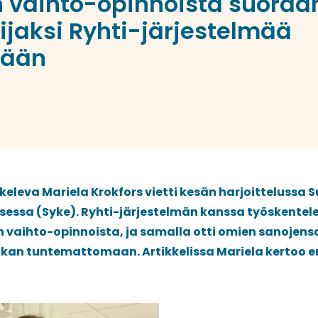
 vaihto-opinnoista suoraa
lijaksi Ryhti-järjestelmää
mään
keleva Mariela Krokfors vietti kesän harjoittelussa
essa (Syke). Ryhti-järjestelmän kanssa työskentele
 vaihto-opinnoista, ja samalla otti omien sanojen
ikan tuntemattomaan. Artikkelissa Mariela kertoo