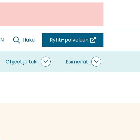
EN
Haku
Ryhti-palveluun
(siirryt
toiseen
palveluun)
Ohjeet ja tuki
Esimerkit
ntaminen
Ohjeet
Esimerkit
vut
ja
alasivut
tuki
alasivut