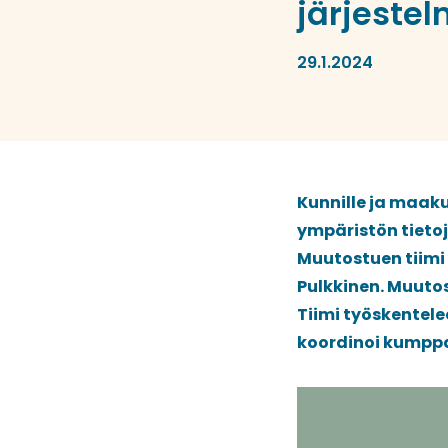
järjeste
29.1.2024
Kunnille ja maak
ympäristön tieto
Muutostuen tiimi
Pulkkinen. Muuto
Tiimi työskentel
koordinoi kumppan