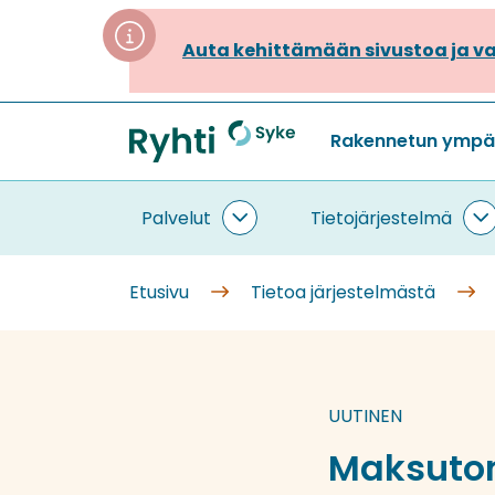
Siirry
sisältöön
Auta kehittämään sivustoa ja va
Rakennetun ympäri
Etusivu
Palvelut
Tietojärjestelmä
Palvelut
T
alasivut
a
Etusivu
Tietoa järjestelmästä
UUTINEN
Maksuton