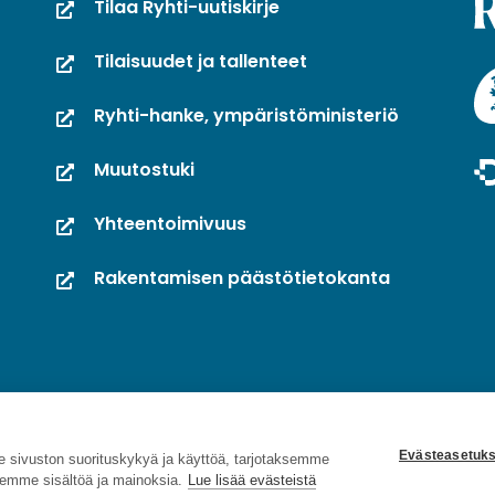
Tilaa Ryhti-uutiskirje
Tilaisuudet ja tallenteet
Ryhti-hanke, ympäristöministeriö
Muutostuki
Yhteentoimivuus
Rakentamisen päästötietokanta
Evästeasetuks
sivuston suorituskykyä ja käyttöä, tarjotaksemme
emme sisältöä ja mainoksia.
Lue lisää evästeistä