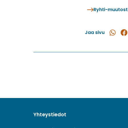
Ryhti-muutost
Jaa sivu
Jaa
Ja
WhatsAp
Fac
Yhteystiedot