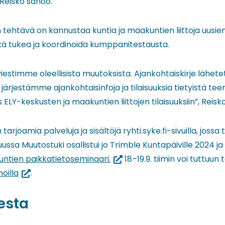
 Reisko sanoo.
tehtävä on kannustaa kuntia ja maakuntien liittoja uusien
ä tukea ja koordinoida kumppanitestausta.
viestimme oleellisista muutoksista. Ajankohtaiskirje lähe
ärjestämme ajankohtaisinfoja ja tilaisuuksia tietyistä tee
LY-keskusten ja maakuntien liittojen tilaisuuksiin”, Reisko
rjoamia palveluja ja sisältöjä ryhti.syke.fi-sivuilla, jossa t
ssa Muutostuki osallistui jo Trimble Kuntapäiville 2024 ja 
(siirryt
untien paikkatietoseminaari.
18–19.9. tiimin voi tuttuu
(siirryt
toiseen
oilla
.
toiseen
palveluun)
esta
palveluun)