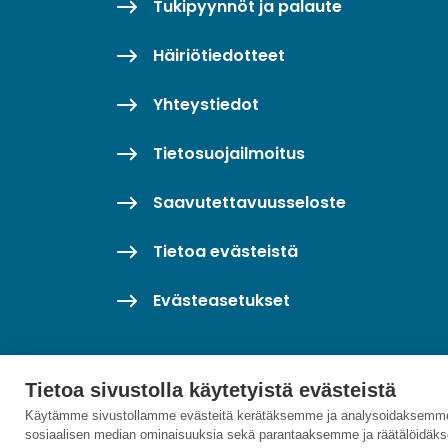
Tukipyynnöt ja palaute
Häiriötiedotteet
Yhteystiedot
Tietosuojailmoitus
Saavutettavuusseloste
Tietoa evästeistä
Evästeasetukset
Tietoa sivustolla käytetyistä evästeistä
Käytämme sivustollamme evästeitä kerätäksemme ja analysoidaksemme 
sosiaalisen median ominaisuuksia sekä parantaaksemme ja räätälöidäks