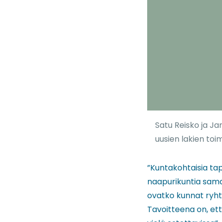
Satu Reisko ja J
uusien lakien to
”Kuntakohtaisia ta
naapurikuntia sama
ovatko kunnat ryht
Tavoitteena on, ett