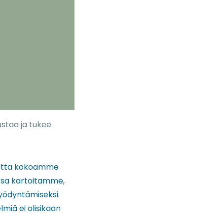
staa ja tukee
 mutta kokoamme
ssa kartoitamme,
yödyntämiseksi.
lmiä ei olisikaan