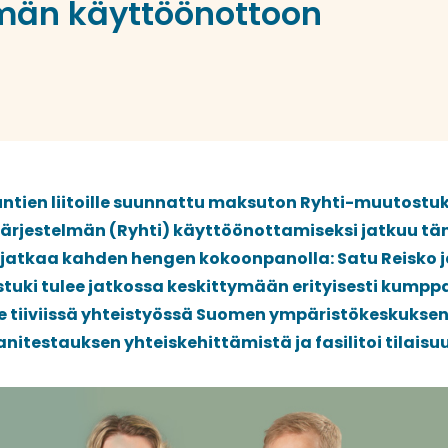
lmän käyttöönottoon
untien liitoille suunnattu maksuton Ryhti-muutostu
järjestelmän (Ryhti) käyttöönottamiseksi jatkuu tä
 jatkaa kahden hengen kokoonpanolla: Satu Reisko 
stuki tulee jatkossa keskittymään erityisesti kumpp
ee tiiviissä yhteistyössä Suomen ympäristökeskuksen
itestauksen yhteiskehittämistä ja fasilitoi tilaisuu