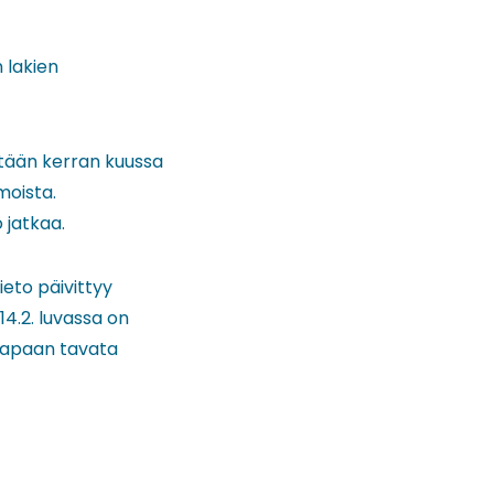
 lakien
tetään kerran kuussa
moista.
 jatkaa.
ieto päivittyy
14.2. luvassa on
n tapaan tavata