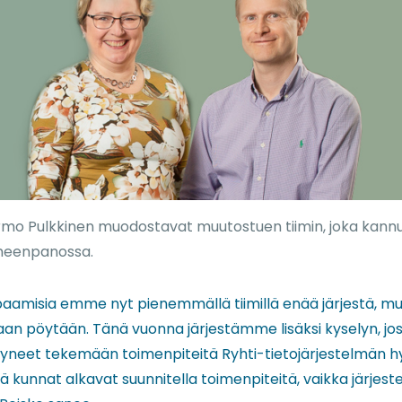
armo Pulkkinen muodostavat muutostuen tiimin, joka kannu
imeenpanossa.
paamisia emme nyt pienemmällä tiimillä enää järjestä,
an pöytään. Tänä vuonna järjestämme lisäksi kyselyn, jo
yneet tekemään toimenpiteitä Ryhti-tietojärjestelmän h
ä kunnat alkavat suunnitella toimenpiteitä, vaikka järjeste