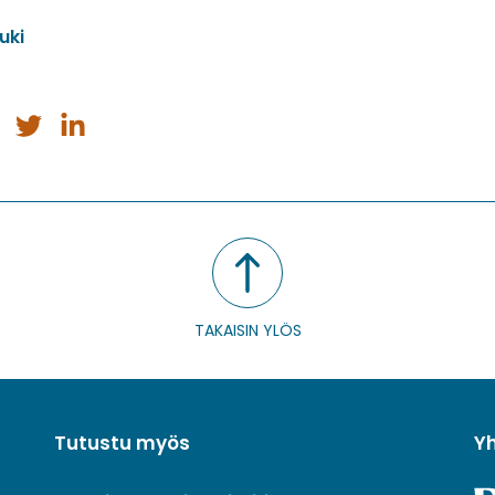
uki
a
Jaa
Jaa
issa
ebookissa
Twitterissä
LinkedInissä
TAKAISIN YLÖS
Tutustu myös
Y