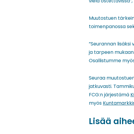
vielä ostettavissa”,
Muutostuen tärkein 
toimenpanossa sek
”Seurannan lisäksi 
ja tarpeen mukaan j
Osallistumme myös E
Seuraa muutostuen ta
jatkuvasti. Tammikuu
FCG:n järjestämä
K
myös
Kuntamarkkin
Lisää aihe