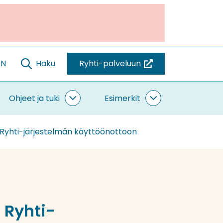
EN
Haku
Ryhti-palveluun
(siirryt
toiseen
palveluun)
Ohjeet ja tuki
Esimerkit
ntaminen
Ohjeet
Esimerkit
vut
ja
alasivut
tuki
 Ryhti-järjestelmän käyttöönottoon
alasivut
 Ryhti-