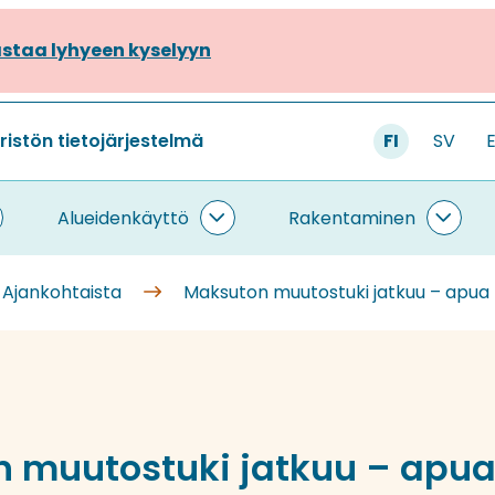
staa lyhyeen kyselyyn
stön tietojärjestelmä
FI
SV
Alueidenkäyttö
Rakentaminen
ietojärjestelmä
Alueidenkäyttö
Rake
lasivut
alasivut
alasi
Ajankohtaista
Maksuton muutostuki jatkuu – apua
 muutostuki jatkuu – apua