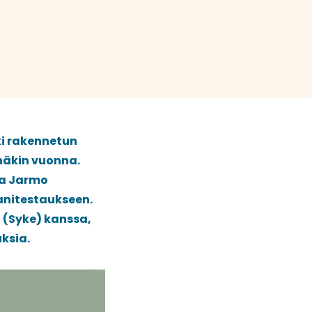
ki rakennetun
näkin vuonna.
ja Jarmo
anitestaukseen.
 (Syke) kanssa,
ksia.