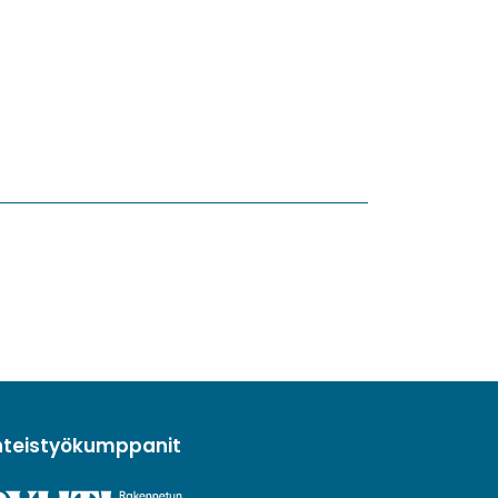
hteistyökumppanit