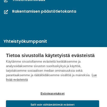
Rakentamisen päästötietokanta
Yhteistyökumppanit
Tietoa sivustolla käytetyistä evästeistä
Käytämme sivustollamme evästeitä kerätäksemme ja
analysoidaksemme sivuston suorituskykyä ja käyttöä,
tarjotaksemme sosiaalisen median ominaisuuksia sekä
parantaaksemme ja räätälöidäksemme sisältöä ja mainoksia.
Lue
lisää evästeistä
Evästeasetukset
Salli vain välttämättömät evästeet