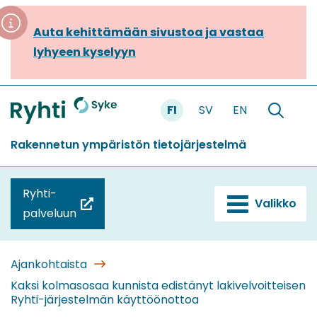
Siirry
sisältöön
Auta kehittämään sivustoa ja vastaa
lyhyeen kyselyyn
FI
SV
EN
Etusivu
Hae
sivustolt
Rakennetun ympäristön tietojärjestelmä
Ryhti-
Valikko
(siirryt
palveluun
toiseen
palveluun)
Ajankohtaista
Kaksi kolmasosaa kunnista edistänyt lakivelvoitteisen
Ryhti-järjestelmän käyttöönottoa