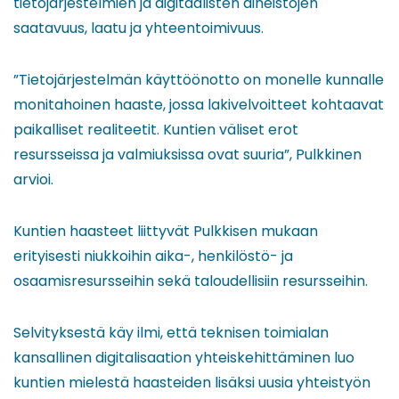
tietojärjestelmien ja digitaalisten aineistojen
saatavuus, laatu ja yhteentoimivuus.
”Tietojärjestelmän käyttöönotto on monelle kunnalle
monitahoinen haaste, jossa lakivelvoitteet kohtaavat
paikalliset realiteetit. Kuntien väliset erot
resursseissa ja valmiuksissa ovat suuria”, Pulkkinen
arvioi.
Kuntien haasteet liittyvät Pulkkisen mukaan
erityisesti niukkoihin aika-, henkilöstö- ja
osaamisresursseihin sekä taloudellisiin resursseihin.
Selvityksestä käy ilmi, että teknisen toimialan
kansallinen digitalisaation yhteiskehittäminen luo
kuntien mielestä haasteiden lisäksi uusia yhteistyön