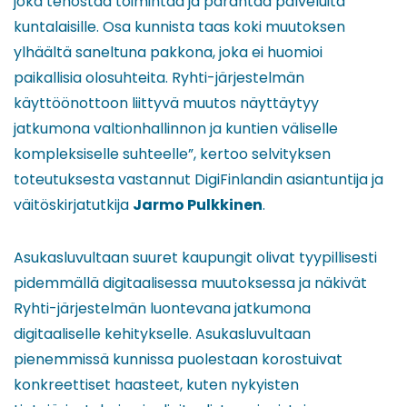
joka tehostaa toimintaa ja parantaa palveluita
kuntalaisille. Osa kunnista taas koki muutoksen
ylhäältä saneltuna pakkona, joka ei huomioi
paikallisia olosuhteita. Ryhti-järjestelmän
käyttöönottoon liittyvä muutos näyttäytyy
jatkumona valtionhallinnon ja kuntien väliselle
kompleksiselle suhteelle”, kertoo selvityksen
toteutuksesta vastannut DigiFinlandin asiantuntija ja
väitöskirjatutkija
Jarmo Pulkkinen
.
Asukasluvultaan suuret kaupungit olivat tyypillisesti
pidemmällä digitaalisessa muutoksessa ja näkivät
Ryhti-järjestelmän luontevana jatkumona
digitaaliselle kehitykselle. Asukasluvultaan
pienemmissä kunnissa puolestaan korostuivat
konkreettiset haasteet, kuten nykyisten