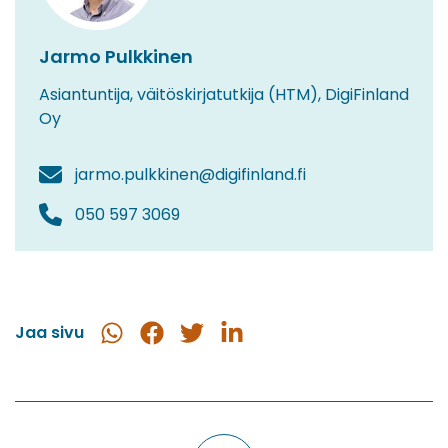
Jarmo Pulkkinen
Asiantuntija, väitöskirjatutkija (HTM), DigiFinland
Oy
jarmo.pulkkinen@digifinland.fi
050 597 3069
Jaa sivu
Jaa
Jaa
Jaa
Jaa
WhatsApissa
Facebookissa
Twitterissä
LinkedInissä