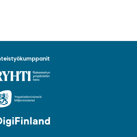
hteistyökumppanit