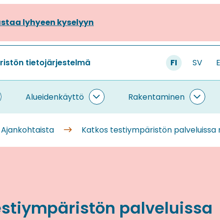
staa lyhyeen kyselyyn
stön tietojärjestelmä
FI
SV
Alueidenkäyttö
Rakentaminen
ietojärjestelmä
Alueidenkäyttö
Rake
lasivut
alasivut
alasi
Ajankohtaista
Katkos testiympäristön palveluissa 
estiympäristön palveluissa