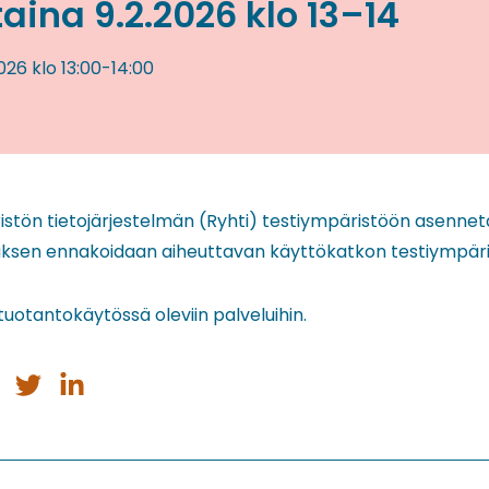
ina 9.2.2026 klo 13–14
2026
klo 13:00
-
14:00
tön tietojärjestelmän (Ryhti) testiympäristöön asenneta
uksen ennakoidaan aiheuttavan käyttökatkon testiympäris
tuotantokäytössä oleviin palveluihin.
a
Jaa
Jaa
issa
ebookissa
Twitterissä
LinkedInissä