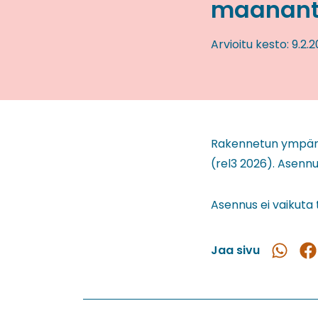
maananta
Arvioitu kesto:
9.2.
Rakennetun ympäris
(rel3 2026). Asenn
Asennus ei vaikuta 
Jaa sivu
Jaa
Ja
WhatsAp
Fac