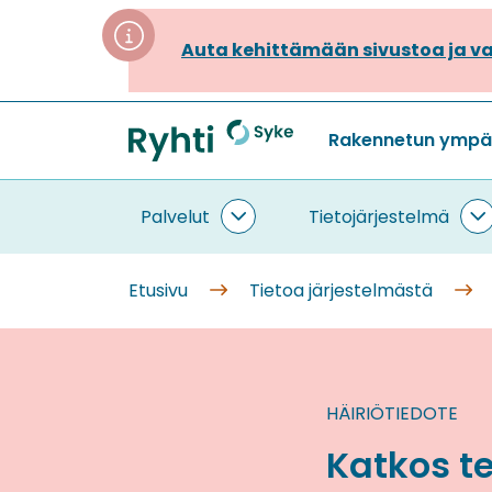
Siirry
sisältöön
Auta kehittämään sivustoa ja va
Rakennetun ympäri
Etusivu
Palvelut
Tietojärjestelmä
Palvelut
T
alasivut
a
Etusivu
Tietoa järjestelmästä
HÄIRIÖTIEDOTE
Katkos t