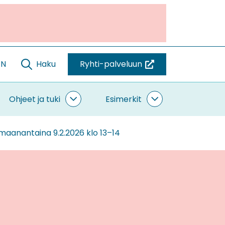
EN
Haku
Ryhti-palveluun
(siirryt
toiseen
palveluun)
Ohjeet ja tuki
Esimerkit
ntaminen
Ohjeet
Esimerkit
vut
ja
alasivut
tuki
maanantaina 9.2.2026 klo 13–14
alasivut