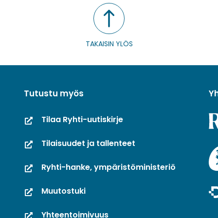
TAKAISIN YLÖS
Tutustu myös
Y
Tilaa Ryhti-uutiskirje
Tilaisuudet ja tallenteet
Ryhti-hanke, ympäristöministeriö
Muutostuki
Yhteentoimivuus