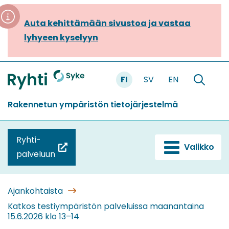
Siirry
sisältöön
Auta kehittämään sivustoa ja vastaa
lyhyeen kyselyyn
FI
SV
EN
Etusivu
Hae
sivustolt
Rakennetun ympäristön tietojärjestelmä
Ryhti-
Valikko
(siirryt
palveluun
toiseen
palveluun)
Ajankohtaista
Katkos testiympäristön palveluissa maanantaina
15.6.2026 klo 13–14