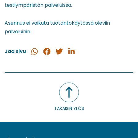
testiympäristön palveluissa.
Asennus ei vaikuta tuotantokäytössä oleviin
palveluihin.
Jaa sivu
Jaa
Jaa
Jaa
Jaa
WhatsApissa
Facebookissa
Twitterissä
LinkedInissä
TAKAISIN YLÖS