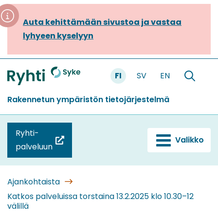
Siirry
sisältöön
Auta kehittämään sivustoa ja vastaa
lyhyeen kyselyyn
FI
SV
EN
Etusivu
Hae
sivustolt
Rakennetun ympäristön tietojärjestelmä
Ryhti-
Valikko
(siirryt
palveluun
toiseen
palveluun)
Ajankohtaista
Katkos palveluissa torstaina 13.2.2025 klo 10.30–12
välillä