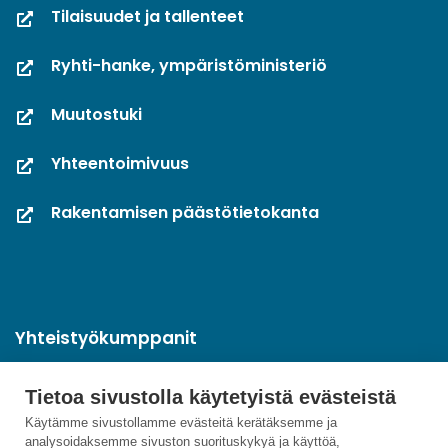
Tilaisuudet ja tallenteet
Ryhti-hanke, ympäristöministeriö
Muutostuki
Yhteentoimivuus
Rakentamisen päästötietokanta
Yhteistyökumppanit
Tietoa sivustolla käytetyistä evästeistä
Käytämme sivustollamme evästeitä kerätäksemme ja
analysoidaksemme sivuston suorituskykyä ja käyttöä,