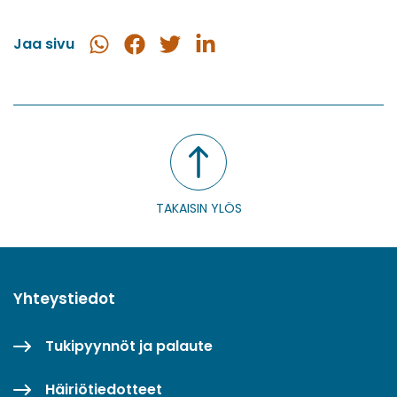
Jaa sivu
Jaa
Jaa
Jaa
Jaa
WhatsApissa
Facebookissa
Twitterissä
LinkedInissä
TAKAISIN YLÖS
Yhteystiedot
Tukipyynnöt ja palaute
Häiriötiedotteet