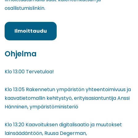
osallistumislinkin.
Ilmoittaudu
(siirryt
toiseen
palveluun)
Ohjelma
Klo 13.00 Tervetuloa!
Klo 13.05 Rakennetun ympäristön yhteentoimivuus ja
kaavatietomallin kehitystyö, erityisasiantuntija Anssi
Hänninen, ympäristöministeriö
Klo 13.20 Kaavoituksen digitalisaatio ja muutokset
lainsäädäntöön, Ruusa Degerman,