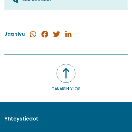
Jaa sivu
Jaa
Jaa
Jaa
Jaa
WhatsApissa
Facebookissa
Twitterissä
LinkedInissä
TAKAISIN YLÖS
Yhteystiedot