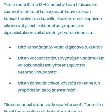
Torstaina 5.10. klo 13–15 järjestettävä tilaisuus on
suunnattu niille, jotka tarjoavat kaavoituksen
konsulttipalveluita kunnille. Keskitymme iltapäivän
aikana erityisesti rakennetun ympäristön
digiuudistuksen vaikutuksiin yritystoiminnassa.
Mitä lainsäädäntö vaatii digikaavoitukselta?
Miten vastaat tarjouspyyntöjen vaatimuksiin
valtakunnallisesti yhteensopivasta
tietomallimuodosta?
Miten konsultit voivat käyttää rakennetun
ympäristön tietojärjestelmää?
Tilaisuus järjestetään verkossa Microsoft Teamsilla.
Ilmoittautumalla saat kalenterikutsun ja