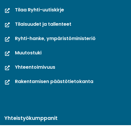
Tilaa Ryhti-uutiskirje
Tilaisuudet ja tallenteet
Ryhti-hanke, ympäristöministeriö
Muutostuki
Yhteentoimivuus
Rakentamisen päästötietokanta
Yhteistyökumppanit