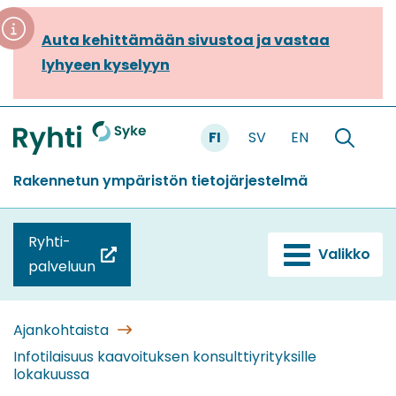
Siirry
sisältöön
Auta kehittämään sivustoa ja vastaa
lyhyeen kyselyyn
FI
SV
EN
Etusivu
Hae
sivustolt
Rakennetun ympäristön tietojärjestelmä
Ryhti-
Valikko
(siirryt
palveluun
toiseen
palveluun)
Ajankohtaista
Infotilaisuus kaavoituksen konsulttiyrityksille
lokakuussa