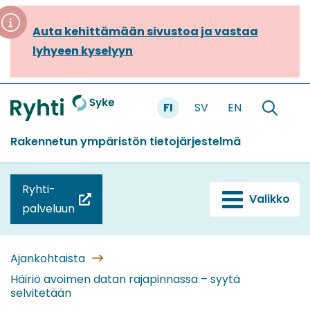
Siirry
sisältöön
Auta kehittämään sivustoa ja vastaa
lyhyeen kyselyyn
FI
SV
EN
Etusivu
Hae
sivustolt
Rakennetun ympäristön tietojärjestelmä
Ryhti-
Valikko
(siirryt
palveluun
toiseen
palveluun)
Ajankohtaista
Häiriö avoimen datan rajapinnassa – syytä
selvitetään