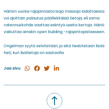
Häiriön vuoksi rajapinnasta isoja massoja ladattaessa
voi ajoittain palautua päällekkäisiä tietoja, eli sama
rakennuskohde saattaa esiintyä useita kertoja. Häiriö
vaikuttaa ainakin open building -rajapintapisteeseen.
Ongelman syytä selvitetään, ja siitä tiedotetaan lisää
heti, kun lisätietoja on saatavilla.
Jaa sivu
Jaa
Jaa
Jaa
Jaa
WhatsApissa
Facebookissa
Twitterissä
LinkedInissä