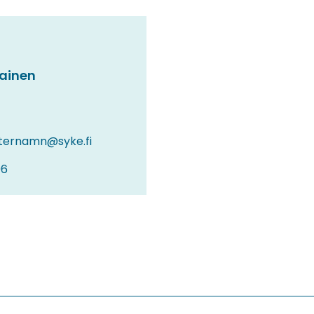
iainen
ternamn@syke.fi
96