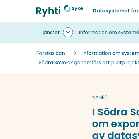
Gå
Datasystemet för
till
Förstasidan
innehållet
Tjänster
Information om systeme
Tjänster
undersidor
Förstasidan
Information om syste
I Södra Savolax genomförs ett pilotprojek
NYHET
I Södra S
om export
av datas