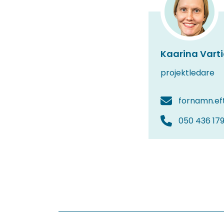
Kaarina Vart
projektledare
fornamn.ef
050 436 17