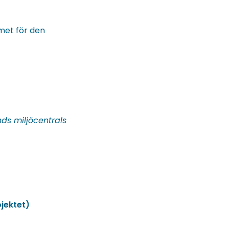
emet för den
ds miljöcentrals
jektet)