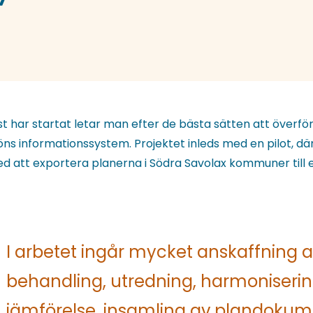
ust har startat letar man efter de bästa sätten att överfö
jöns informationssystem. Projektet inleds med en pilot, d
 att exportera planerna i Södra Savolax kommuner till e
I arbetet ingår mycket anskaffning a
behandling, utredning, harmoniserin
jämförelse, insamling av plandoku