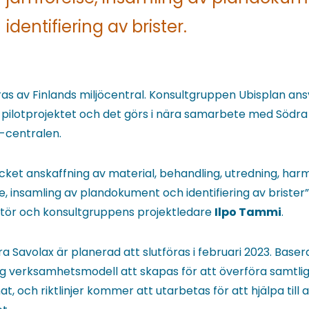
identifiering av brister.
as av Finlands miljöcentral. Konsultgruppen Ubisplan ans
ilotprojektet och det görs i nära samarbete med Södra
-centralen.
cket anskaffning av material, behandling, utredning, harm
e, insamling av plandokument och identifiering av brister”
ktör och konsultgruppens projektledare
Ilpo Tammi
.
dra Savolax är planerad att slutföras i februari 2023. Bas
 verksamhetsmodell att skapas för att överföra samtlig
t, och riktlinjer kommer att utarbetas för att hjälpa till 