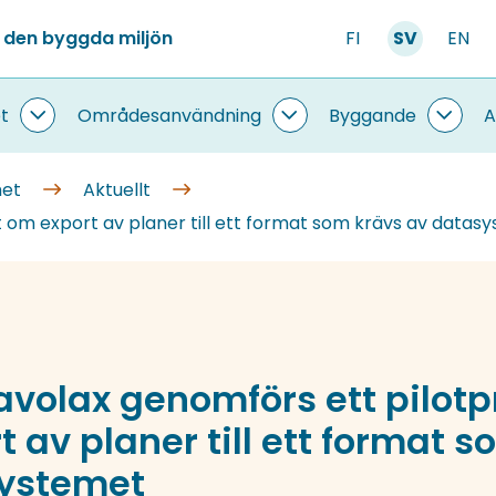
 den byggda miljön
FI
SV
EN
t
Områdesanvändning
Byggande
A
Information
Områdesanvändning
Bygg
om
undersidor
under
systemet
met
Aktuellt
undersidor
t om export av planer till ett format som krävs av datas
avolax genomförs ett pilotp
 av planer till ett format 
ystemet