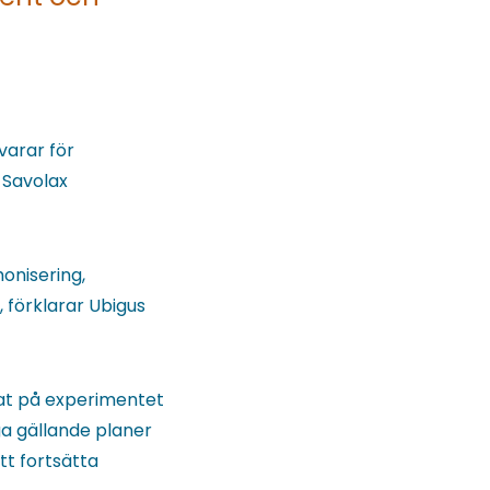
varar för
 Savolax
onisering,
, förklarar Ubigus
erat på experimentet
a gällande planer
att fortsätta