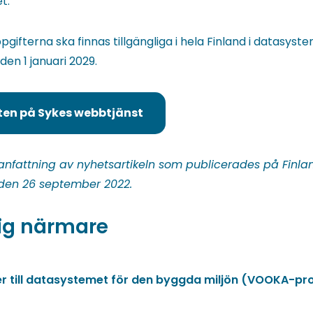
t.
pgifterna ska finnas tillgängliga i hela Finland i datasyst
den 1 januari 2029.
ten på Sykes webbtjänst
fattning av nyhetsartikeln som publicerades på Finlan
 den 26 september 2022.
ig närmare
r till datasystemet för den byggda miljön (VOOKA-pro