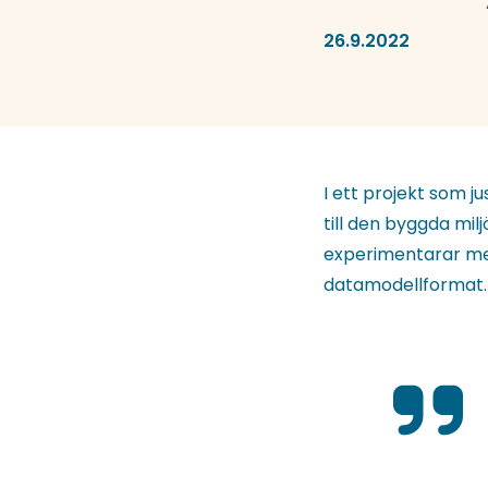
26.9.2022
I ett projekt som j
till den byggda mil
experimentarar med
datamodellformat.