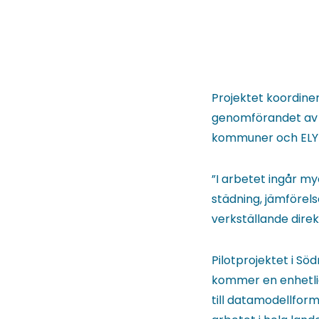
Projektet koordiner
genomförandet av p
kommuner och ELY
”I arbetet ingår my
städning, jämförels
verkställande dire
Pilotprojektet i Sö
kommer en enhetlig
till datamodellforma