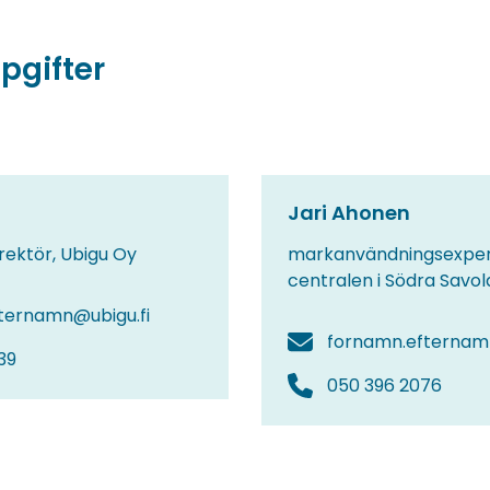
pgifter
Jari Ahonen
rektör, Ubigu Oy
markanvändningsexper
centralen i Södra Savol
ternamn@ubigu.fi
fornamn.efternamn
39
050 396 2076