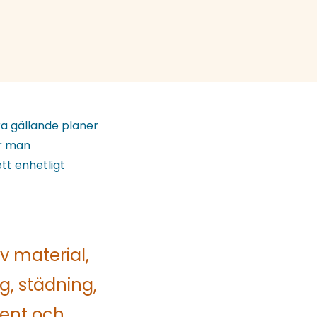
ra gällande planer
är man
tt enhetligt
v material,
g, städning,
ment och