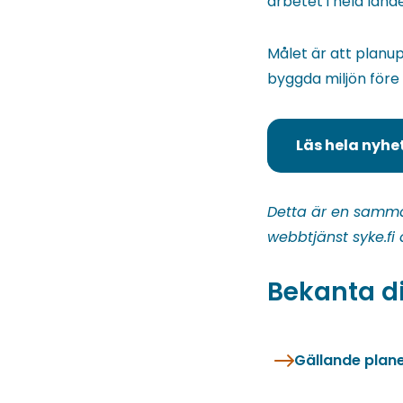
arbetet i hela lande
Målet är att planup
byggda miljön före 
Läs hela nyhe
(du
blir
omdirigerad
Detta är en samman
till
webbtjänst syke.fi
en
annan
Bekanta d
tjänst)
Gällande plane