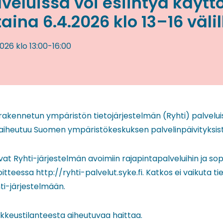
veluissa voi esiintyä käytt
na 6.4.2026 klo 13–16 välil
2026
klo 13:00
-
16:00
akennetun ympäristön tietojärjestelmän (Ryhti) palveluis
 aiheutuu Suomen ympäristökeskuksen palvelinpäivityksist
at Ryhti-järjestelmän avoimiin rajapintapalveluihin ja s
itteessa http://ryhti-palvelut.syke.fi. Katkos ei vaikuta t
ti-järjestelmään.
keustilanteesta aiheutuvaa haittaa.