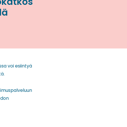
ökatkos
lä
sa voi esiintyä
ä.
opimuspalveluun
iedon