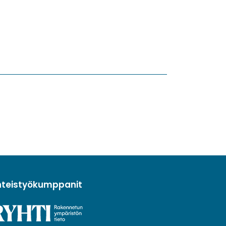
hteistyökumppanit