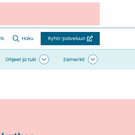
EN
Haku
Ryhti-palveluun
(siirryt
toiseen
palveluun)
Ohjeet ja tuki
Esimerkit
ntaminen
Ohjeet
Esimerkit
vut
ja
alasivut
tuki
alasivut