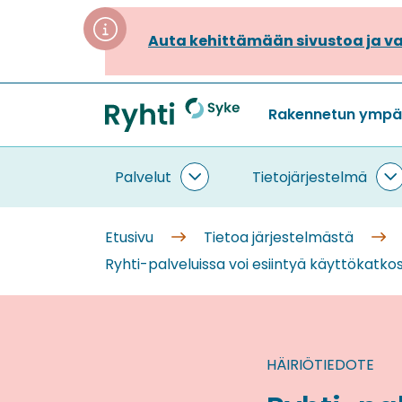
Siirry
sisältöön
Auta kehittämään sivustoa ja va
Rakennetun ympäri
Etusivu
Palvelut
Tietojärjestelmä
Palvelut
T
alasivut
a
Etusivu
Tietoa järjestelmästä
Ryhti-palveluissa voi esiintyä käyttökatkos
HÄIRIÖTIEDOTE