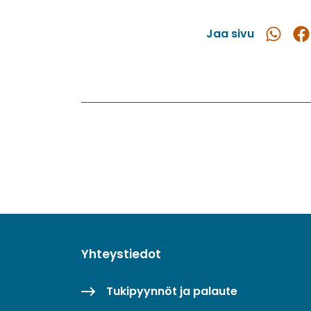
Jaa sivu
Jaa
Ja
WhatsAp
Fac
Yhteystiedot
Tukipyynnöt ja palaute