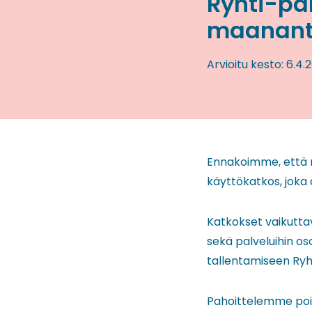
Ryhti-pal
maanantai
Arvioitu kesto:
6.4.
Ennakoimme, että r
käyttökatkos, joka
Katkokset vaikuttav
sekä palveluihin oso
tallentamiseen Ryh
Pahoittelemme poik