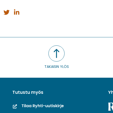
a
Jaa
Jaa
issa
ebookissa
Twitterissä
LinkedInissä
TAKAISIN YLÖS
Tutustu myös
Y
Tilaa Ryhti-uutiskirje