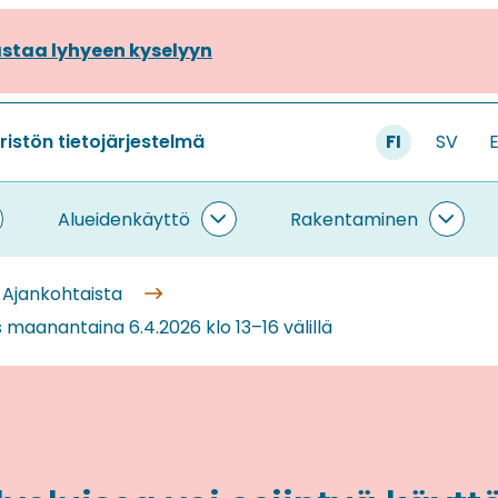
staa lyhyeen kyselyyn
stön tietojärjestelmä
FI
SV
Alueidenkäyttö
Rakentaminen
ietojärjestelmä
Alueidenkäyttö
Rake
lasivut
alasivut
alasi
Ajankohtaista
 maanantaina 6.4.2026 klo 13–16 välillä