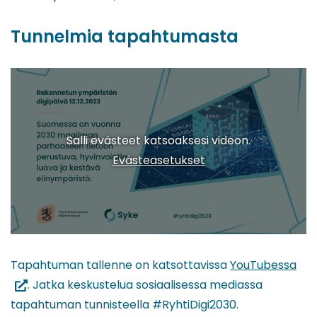
Tunnelmia tapahtumasta
Salli evästeet katsoaksesi videon.
Evästeasetukset
(sii
Tapahtuman tallenne on katsottavissa
YouTubessa
toi
. Jatka keskustelua sosiaalisessa mediassa
pal
tapahtuman tunnisteella #RyhtiDigi2030.