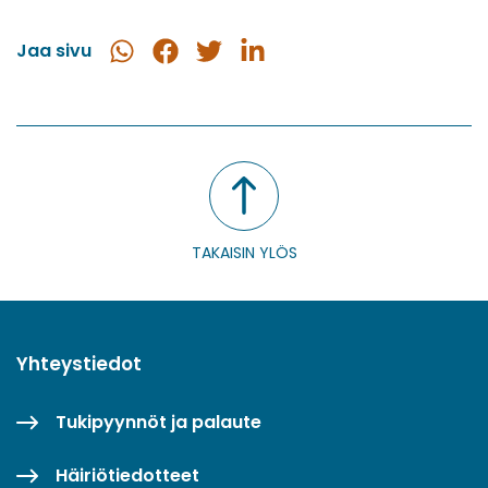
Jaa sivu
Jaa
Jaa
Jaa
Jaa
WhatsApissa
Facebookissa
Twitterissä
LinkedInissä
TAKAISIN YLÖS
Yhteystiedot
Tukipyynnöt ja palaute
Häiriötiedotteet