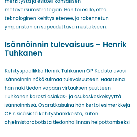
merkitystä ja esitteli kansallisen
metaversumistrategian. Hän toi esille, että
teknologinen kehitys etenee, ja rakennetun
ympäristön on sopeuduttava muutokseen.
Isännöinnin tulevaisuus – Henrik
Tuhkanen
Kehityspäällikkö Henrik Tuhkanen OP Kodista avasi
isännöinnin näkökulmaa tulevaisuuteen. Haasteina
hän näki tiedon vapaan virtauksen puutteen.
Tuhkanen korosti asiakas- ja asukaskeskeisyyttä
isännöinnissä. Osaratkaisuina hän kertoi esimerkkejä
OP:n sisäisistä kehityshankkeista, kuten
ohjelmistorobotista tiedonhallinnan helpottamiseksi.