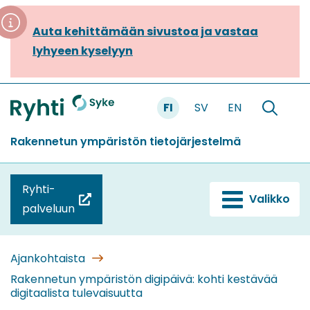
Siirry
sisältöön
Auta kehittämään sivustoa ja vastaa
lyhyeen kyselyyn
FI
SV
EN
Etusivu
Hae
sivustolt
Rakennetun ympäristön tietojärjestelmä
Ryhti-
Valikko
(siirryt
palveluun
toiseen
palveluun)
Ajankohtaista
Rakennetun ympäristön digipäivä: kohti kestävää
digitaalista tulevaisuutta