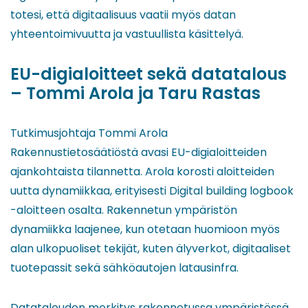
totesi, että digitaalisuus vaatii myös datan
yhteentoimivuutta ja vastuullista käsittelyä.
EU-digialoitteet sekä datatalous
– Tommi Arola ja Taru Rastas
Tutkimusjohtaja Tommi Arola
Rakennustietosäätiöstä avasi EU-digialoitteiden
ajankohtaista tilannetta. Arola korosti aloitteiden
uutta dynamiikkaa, erityisesti Digital building logbook
-aloitteen osalta. Rakennetun ympäristön
dynamiikka laajenee, kun otetaan huomioon myös
alan ulkopuoliset tekijät, kuten älyverkot, digitaaliset
tuotepassit sekä sähköautojen latausinfra.
Datatalouden merkitys rakennetussa ympäristössä