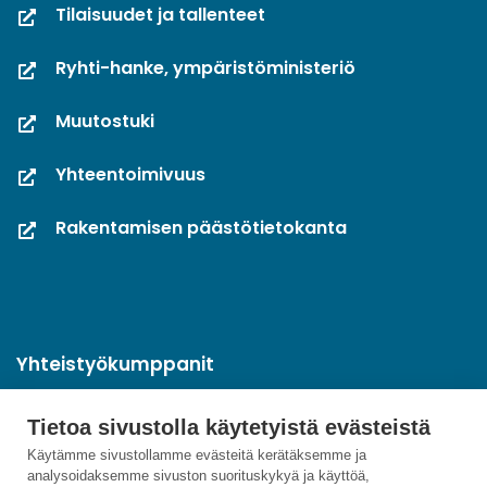
Tilaisuudet ja tallenteet
Ryhti-hanke, ympäristöministeriö
Muutostuki
Yhteentoimivuus
Rakentamisen päästötietokanta
Yhteistyökumppanit
Tietoa sivustolla käytetyistä evästeistä
Käytämme sivustollamme evästeitä kerätäksemme ja
analysoidaksemme sivuston suorituskykyä ja käyttöä,