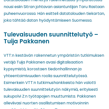
nousi esiin Sitran johtavan asiantuntijan Taru Rastaan
puheenvuorossa. Hän esitteli datatalouden tiekartan,
joka tähtää datan hyödyntämiseen Suomessa.
Tulevaisuuden suunnittelutyö –
Tuija Pakkanen
VTT:n kestävän rakennetun ympäristön tutkimuksen
vetäjä Tuija Pakkanen avasi digitalisaation
kypsymistä, korostaen tiedonhallinnan ja
yhteentoimivuuden roolia suunnittelutyössä.
Esimerkein VTT:n tutkimushankkeista hän valotti
tulevaisuuden suunnittelutyön näkymiä, erityisesti
sukupolvi Z:n työtapojen muuttumista. Pakkanen
alleviivasi nuorten osallistumisen motivoinnin