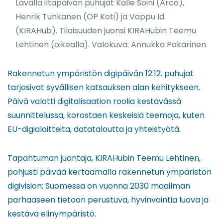
Lavalla iltapäivän puhujat Kalle Soini (Arco),
Henrik Tuhkanen (OP Koti) ja Vappu Id
(KIRAHub). Tilaisuuden juonsi KIRAHubin Teemu
Lehtinen (oikealla). Valokuva: Annukka Pakarinen.
Rakennetun ympäristön digipäivän 12.12. puhujat
tarjosivat syvällisen katsauksen alan kehitykseen.
Päivä valotti digitalisaation roolia kestävässä
suunnittelussa, korostaen keskeisiä teemoja, kuten
EU-digialoitteita, datataloutta ja yhteistyötä.
Tapahtuman juontaja, KIRAHubin Teemu Lehtinen,
pohjusti päivää kertaamalla rakennetun ympäristön
digivision: Suomessa on vuonna 2030 maailman
parhaaseen tietoon perustuva, hyvinvointia luova ja
kestävä elinympäristö.