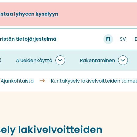
staa lyhyeen kyselyyn
stön tietojärjestelmä
FI
SV
Alueidenkäyttö
Rakentaminen
ietojärjestelmä
Alueidenkäyttö
Rake
lasivut
alasivut
alasi
Ajankohtaista
Kuntakysely lakivelvoitteiden toim
ly lakivelvoitteiden