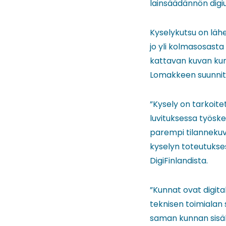
lainsäädännön digiu
Kyselykutsu on läh
jo yli kolmasosast
kattavan kuvan kun
Lomakkeen suunnitte
”Kysely on tarkoite
luvituksessa työsken
parempi tilanneku
kyselyn toteutukse
DigiFinlandista.
”Kunnat ovat digital
teknisen toimialan 
saman kunnan sisält