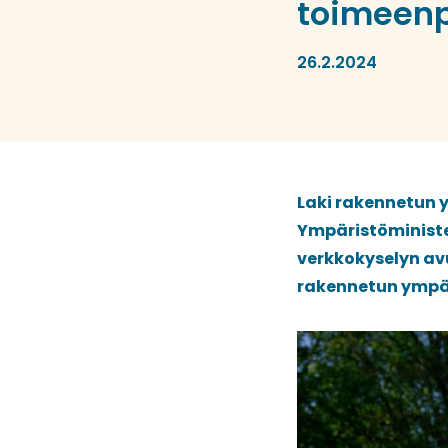
toimeenp
26.2.2024
Laki rakennetun y
Ympäristöministe
verkkokyselyn av
rakennetun ympär