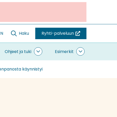
EN
Haku
Ryhti-palveluun
(siirryt
toiseen
palveluun)
Ohjeet ja tuki
Esimerkit
ntaminen
Ohjeet
Esimerkit
vut
ja
alasivut
tuki
eenpanosta käynnistyi
alasivut