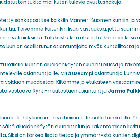
udistusten tukitoimia, kuten tulevia avustushakuja.
etetty sähköpostitse kaikkiin Manner-Suomen kuntiin, ja v
a kuntia. Toivomme kuitenkin lisää vastauksia, jotta saa
tien valmiuksista. Tuloksista kerrotaan tarkemmin kesäk
luun on osallistunut asiantuntijoita myös Kuntaliitosta ja
ttu kaikille kuntien alueidenkäytön suunnittelussa ja rake
televille asiantuntijoille. Mitä useampi asiantuntija kunnis
va voidaan muodostaa. Kiitämme jo etukäteen vastaamise
sta vastaava Ryhti-muutostuen asiantuntija
Jarmo Pulk
isaatiokehityksessä eri vaiheissa teknisellä toimialalla. E
sisältä alueidenkäytön suunnittelun ja rakentamisen luvituk
ä. Siksi on tärkeä lisätä tietoa ja ymmärrystä kuntien digi