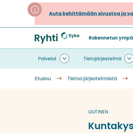
Siirry
sisältöön
Auta kehittämään sivustoa ja va
Rakennetun ympäri
Etusivu
Palvelut
Tietojärjestelmä
Palvelut
T
alasivut
a
Etusivu
Tietoa järjestelmästä
UUTINEN
Kuntakyse