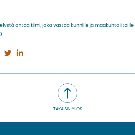
elystä antaa tiimi, joka vastaa kunnille ja maakuntaliitoi
a
.
a
Jaa
Jaa
issa
ebookissa
Twitterissä
LinkedInissä
TAKAISIN YLÖS