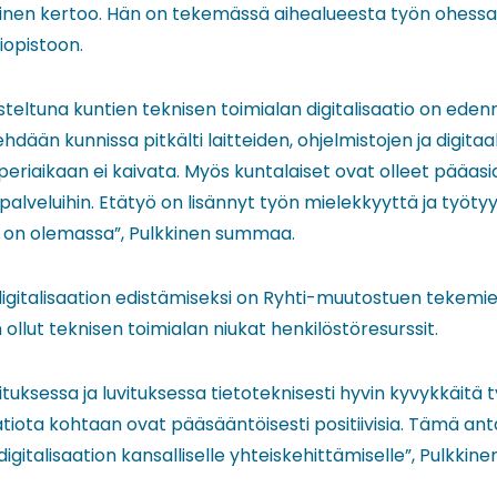
kinen kertoo. Hän on tekemässä aihealueesta työn ohessa h
liopistoon.
asteltuna kuntien teknisen toimialan digitalisaatio on edenn
hdään kunnissa pitkälti laitteiden, ohjelmistojen ja digitaa
periaikaan ei kaivata. Myös kuntalaiset ovat olleet pääasi
n palveluihin. Etätyö on lisännyt työn mielekkyyttä ja työt
lä on olemassa”, Pulkkinen summaa.
igitalisaation edistämiseksi on Ryhti-muutostuen tekemi
ollut teknisen toimialan niukat henkilöstöresurssit.
tuksessa ja luvituksessa tietoteknisesti hyvin kyvykkäitä t
atiota kohtaan ovat pääsääntöisesti positiivisia. Tämä a
igitalisaation kansalliselle yhteiskehittämiselle”, Pulkkinen