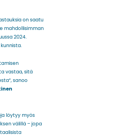
astauksia on saatu
mme mahdollisimman
uussa 2024.
 kunnista.
ntamisen
ta vastaa, sitä
sta”, sanoo
kinen
roja löytyy myös
sen välillä – jopa
taalisista