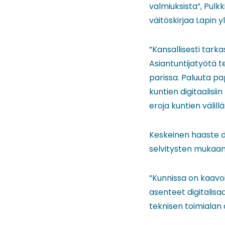
valmiuksista”, Pulk
väitöskirjaa Lapin y
”Kansallisesti tark
Asiantuntijatyötä te
parissa. Paluuta pa
kuntien digitaalisii
eroja kuntien välil
Keskeinen haaste d
selvitysten mukaan 
”Kunnissa on kaavoi
asenteet digitalisa
teknisen toimialan d