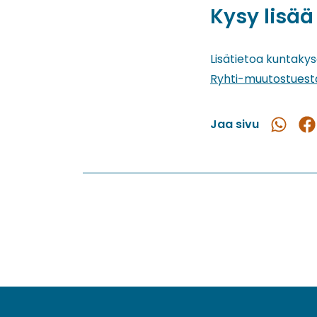
Kysy lisää
Lisätietoa kuntakys
Ryhti-muutostuest
Jaa sivu
Jaa
Ja
WhatsAp
Fac