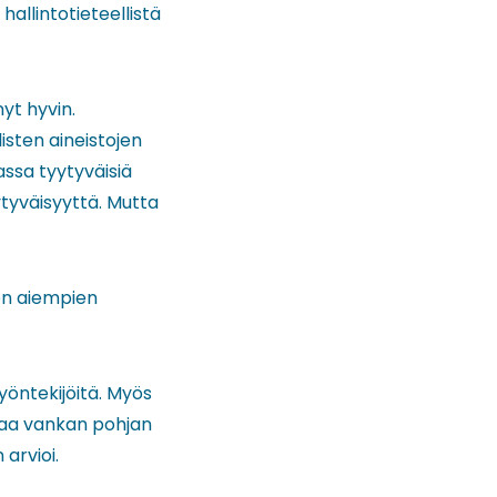
allintotieteellistä
yt hyvin.
listen aineistojen
assa tyytyväisiä
yytyväisyyttä. Mutta
en aiempien
yöntekijöitä. Myös
ntaa vankan pohjan
 arvioi.