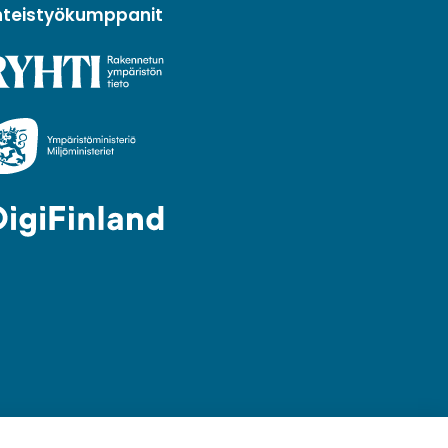
hteistyökumppanit