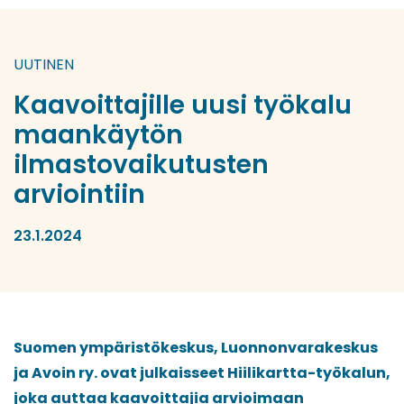
UUTINEN
Kaavoittajille uusi työkalu
maankäytön
ilmastovaikutusten
arviointiin
23.1.2024
Suomen ympäristökeskus, Luonnonvarakeskus
ja Avoin ry. ovat julkaisseet Hiilikartta-työkalun,
joka auttaa kaavoittajia arvioimaan