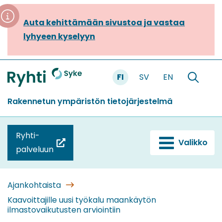
Siirry
sisältöön
Auta kehittämään sivustoa ja vastaa
lyhyeen kyselyyn
FI
SV
EN
Etusivu
Hae
sivustolt
Rakennetun ympäristön tietojärjestelmä
Ryhti-
Valikko
(siirryt
palveluun
toiseen
palveluun)
Ajankohtaista
Kaavoittajille uusi työkalu maankäytön
ilmastovaikutusten arviointiin