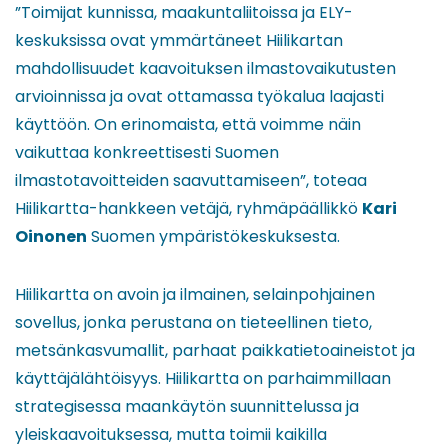
”Toimijat kunnissa, maakuntaliitoissa ja ELY-
keskuksissa ovat ymmärtäneet Hiilikartan
mahdollisuudet kaavoituksen ilmastovaikutusten
arvioinnissa ja ovat ottamassa työkalua laajasti
käyttöön. On erinomaista, että voimme näin
vaikuttaa konkreettisesti Suomen
ilmastotavoitteiden saavuttamiseen”, toteaa
Hiilikartta-hankkeen vetäjä, ryhmäpäällikkö
Kari
Oinonen
Suomen ympäristökeskuksesta.
Hiilikartta on avoin ja ilmainen, selainpohjainen
sovellus, jonka perustana on tieteellinen tieto,
metsänkasvumallit, parhaat paikkatietoaineistot ja
käyttäjälähtöisyys. Hiilikartta on parhaimmillaan
strategisessa maankäytön suunnittelussa ja
yleiskaavoituksessa, mutta toimii kaikilla