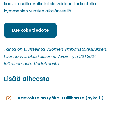
kaavatasoilla. Vaikutuksia voidaan tarkastella
kymmenien vuosien aikajänteellä.
Lue koko tiedote
(siirryt
toiseen
palveluun)
Tämä on tiivistelmä Suomen ympäristökeskuksen,
Luonnonvarakeskuksen ja Avoin ry:n 23.1.2024
julkaisemasta tiedotteesta.
Lisää aiheesta
Kaavoittajan työkalu Hiilikartta (syke.fi)
(siirryt
toiseen
palveluun)