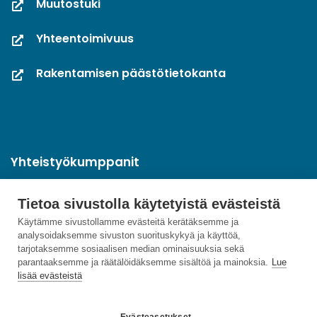
Muutostuki
Yhteentoimivuus
Rakentamisen päästötietokanta
Yhteistyökumppanit
Tietoa sivustolla käytetyistä evästeistä
Käytämme sivustollamme evästeitä kerätäksemme ja
analysoidaksemme sivuston suorituskykyä ja käyttöä,
tarjotaksemme sosiaalisen median ominaisuuksia sekä
parantaaksemme ja räätälöidäksemme sisältöä ja mainoksia.
Lue
lisää evästeistä
Evästeasetukset