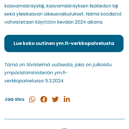
kaavamääräyslaji, kaavamääräyksen lisätiedon laji
sekä yleiskaavan oikeusvaikutukset. Nämä koodistot
vahvistetaan käyttöön kevään 2024 aikana.
Lue koko uutinen ym.fi-verkkopalvelusta
(siirryt
toiseen
palveluun)
Tämä on tiivistelmä uutisesta, joka on julkaistu
ympäristöministeriön ym.fi-
verkkopalvelussa
5.3.2024.
Jaa sivu
Jaa
Jaa
Jaa
Jaa
WhatsApissa
Facebookissa
Twitterissä
LinkedInissä