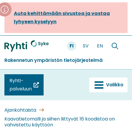
Siirry
sisältöön
Auta kehittämään sivustoa ja vastaa
lyhyeen kyselyyn
FI
SV
EN
Etusivu
Hae
sivustolt
Rakennetun ympäristön tietojärjestelmä
Ryhti-
Valikko
(siirryt
palveluun
toiseen
palveluun)
Ajankohtaista
Kaavatietomalli ja siihen liittyvät 16 koodistoa on
vahvistettu käyttöön