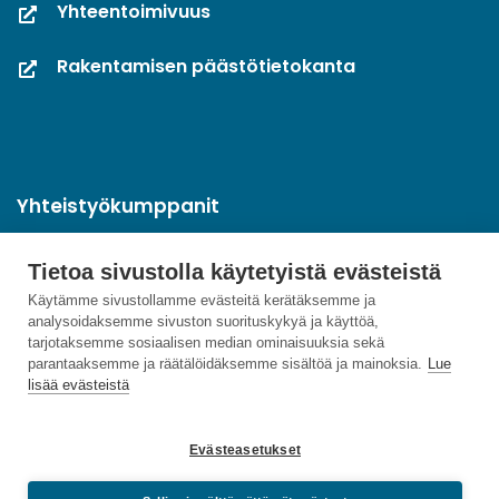
Yhteentoimivuus
Rakentamisen päästötietokanta
Yhteistyökumppanit
Tietoa sivustolla käytetyistä evästeistä
Käytämme sivustollamme evästeitä kerätäksemme ja
analysoidaksemme sivuston suorituskykyä ja käyttöä,
tarjotaksemme sosiaalisen median ominaisuuksia sekä
parantaaksemme ja räätälöidäksemme sisältöä ja mainoksia.
Lue
lisää evästeistä
Evästeasetukset