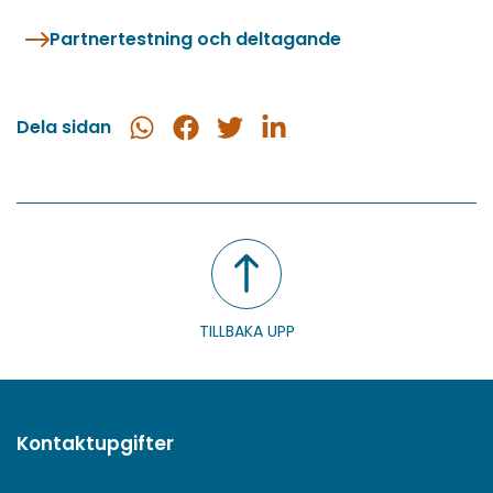
Partnertestning och deltagande
Dela sidan
Dela
Dela
Dela
Dela
i
på
på
på
WhatsApp
Facebook
Twitter
LinkedIn
TILLBAKA UPP
Kontaktupgifter