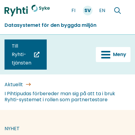
Gå
FI
SV
EN
till
Förstasidan
Söka
innehållet
Datasystemet för den byggda miljön
Till
Ryhti-
Meny
(du
tjänsten
blir
omdirigerad
till
Aktuellt
en
I Pihtipudas förbereder man sig på att ta i bruk
Ryhti-systemet i rollen som partnertestare
annan
tjänst)
NYHET