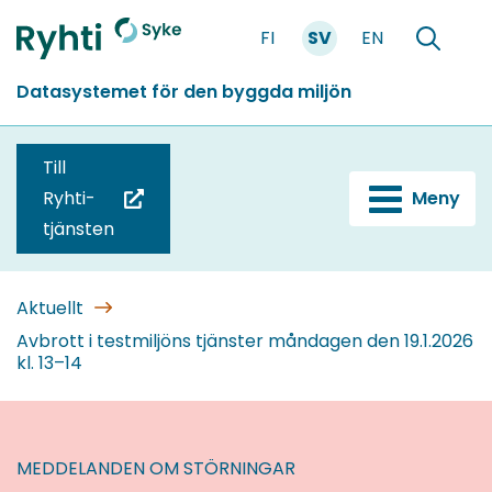
Gå
FI
SV
EN
till
Förstasidan
Söka
innehållet
Datasystemet för den byggda miljön
Till
Ryhti-
Meny
(du
tjänsten
blir
omdirigerad
till
Aktuellt
en
Avbrott i testmiljöns tjänster måndagen den 19.1.2026
kl. 13–14
annan
tjänst)
MEDDELANDEN OM STÖRNINGAR