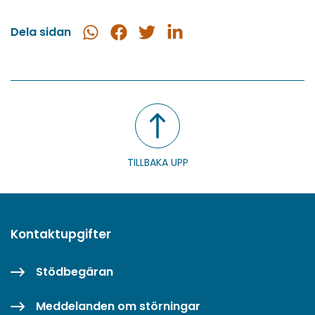
Dela sidan
Dela
Dela
Dela
Dela
i
på
på
på
WhatsApp
Facebook
Twitter
LinkedIn
TILLBAKA UPP
Kontaktupgifter
Stödbegäran
Meddelanden om störningar