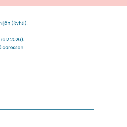
ljön (Ryhti).
rel2 2026).
å adressen