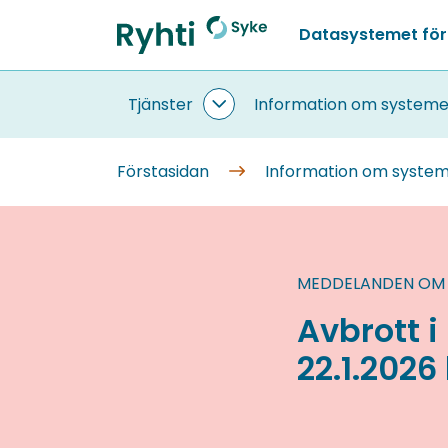
Gå
Datasystemet för
till
Förstasidan
innehållet
Tjänster
Information om systeme
Tjänster
undersidor
Förstasidan
Information om syste
MEDDELANDEN OM
Avbrott 
22.1.2026 