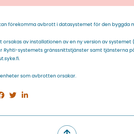
t kan förekomma avbrott i datasystemet för den byggda mi
 orsakas av installationen av en ny version av systemet (
 Ryhti-systemets gränssnittstjänster samt tjänsterna p
t.syke.fi.
genheter som avbrotten orsakar.
ela
Dela
Dela
på
på
på
sApp
acebook
Twitter
LinkedIn