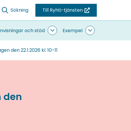
Sökning
Till Ryhti-tjänsten
(du
blir
omdirigerad
nvisningar och stöd
Exempel
ande
Anvisningar
Exempel
till
sidor
och
undersidor
stöd
en
gen den 22.1.2026 kl. 10–11
undersidor
annan
tjänst)
n den