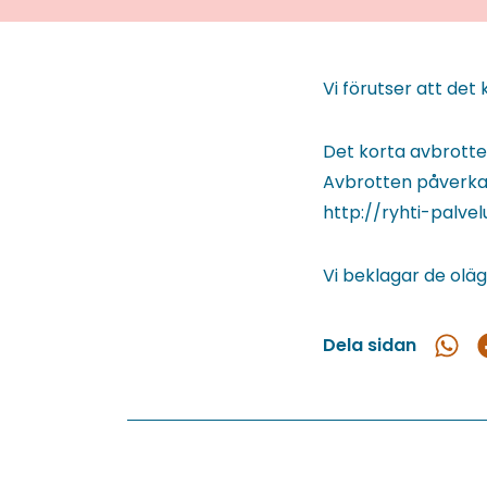
Vi förutser att de
Det korta avbrottet
Avbrotten påverkar
http://ryhti-palvelu
Vi beklagar de olä
Dela sidan
Dela
D
i
What
F