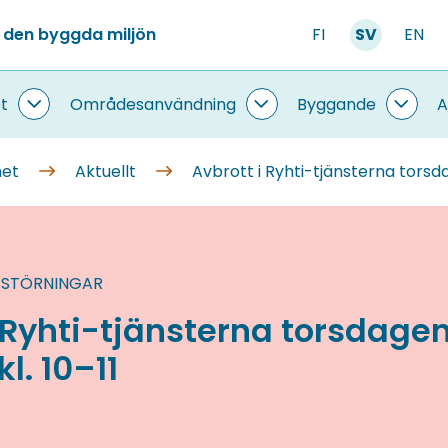
 den byggda miljön
FI
SV
EN
t
Områdesanvändning
Byggande
A
Information
Områdesanvändning
Bygg
om
undersidor
under
systemet
met
Aktuellt
Avbrott i Ryhti-tjänsterna torsda
undersidor
 STÖRNINGAR
i Ryhti-tjänsterna torsdage
kl. 10–11