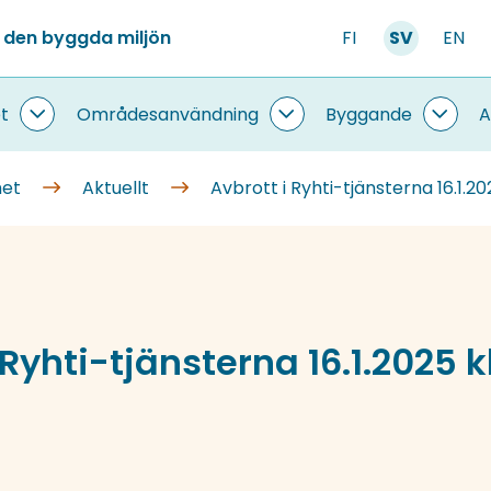
 den byggda miljön
FI
SV
EN
t
Områdesanvändning
Byggande
A
Information
Områdesanvändning
Bygg
om
undersidor
under
systemet
met
Aktuellt
Avbrott i Ryhti-tjänsterna 16.1.202
undersidor
 Ryhti-tjänsterna 16.1.2025 kl