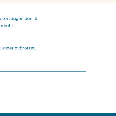
a torsdagen den 16
stemets
t under avbrottet.