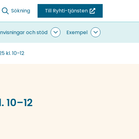
Sökning
Till Ryhti-tjänsten
(du
blir
omdirigerad
nvisningar och stöd
Exempel
ande
Anvisningar
Exempel
till
sidor
och
undersidor
stöd
en
5 kl. 10–12
undersidor
annan
tjänst)
. 10–12