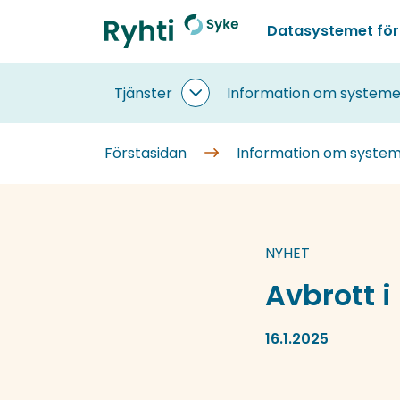
Gå
Datasystemet för
till
Förstasidan
innehållet
Tjänster
Information om systeme
Tjänster
undersidor
Förstasidan
Information om syste
NYHET
Avbrott i
16.1.2025