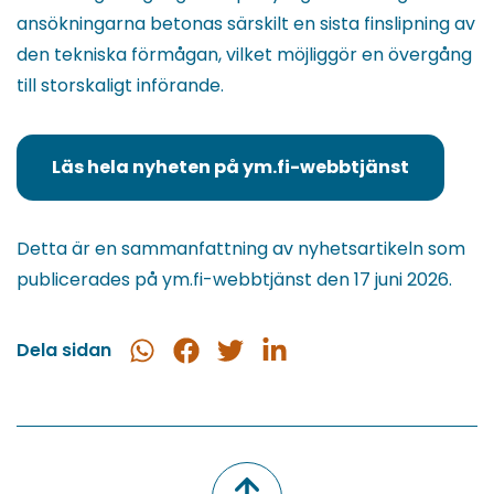
ansökningarna betonas särskilt en sista finslipning av
den tekniska förmågan, vilket möjliggör en övergång
till storskaligt införande.
Läs hela nyheten på ym.fi-webbtjänst
(du
blir
omdirigerad
Detta är en sammanfattning av nyhetsartikeln som
till
publicerades på ym.fi-webbtjänst den 17 juni 2026.
en
annan
Dela sidan
Dela
Dela
Dela
Dela
tjänst)
i
på
på
på
WhatsApp
Facebook
Twitter
LinkedIn