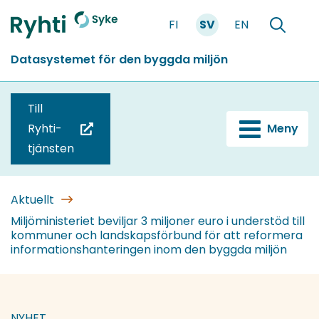
Gå
FI
SV
EN
till
Förstasidan
Söka
innehållet
Datasystemet för den byggda miljön
Till
Ryhti-
Meny
(du
tjänsten
blir
omdirigerad
till
Aktuellt
en
Miljöministeriet beviljar 3 miljoner euro i understöd till
kommuner och landskapsförbund för att reformera
annan
informationshanteringen inom den byggda miljön
tjänst)
NYHET