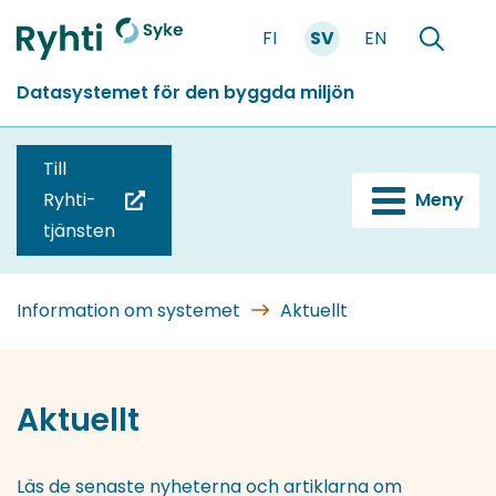
Gå
FI
SV
EN
till
Förstasidan
Söka
innehållet
Datasystemet för den byggda miljön
Till
Ryhti-
Meny
(du
tjänsten
blir
omdirigerad
till
Information om systemet
Aktuellt
en
annan
tjänst)
Aktuellt
Läs de senaste nyheterna och artiklarna om