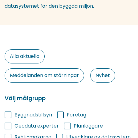
datasystemet för den byggda miljön.
Valitse
Alla aktuella
kategoria
Meddelanden om störningar
Nyhet
Välj målgrupp
Byggnadstillsyn
Företag
Geodata experter
Planläggare
Ryhti-makarna
Utvecklare av datasystem