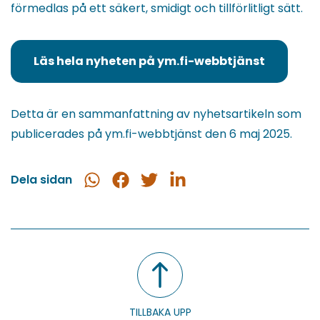
förmedlas på ett säkert, smidigt och tillförlitligt sätt.
Läs hela nyheten på ym.fi-webbtjänst
(du
blir
omdirigerad
Detta är en sammanfattning av nyhetsartikeln som
till
publicerades på ym.fi-webbtjänst den 6 maj 2025.
en
annan
Dela sidan
Dela
Dela
Dela
Dela
tjänst)
i
på
på
på
WhatsApp
Facebook
Twitter
LinkedIn
TILLBAKA UPP