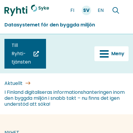
Gå
FI
SV
EN
till
Förstasidan
Söka
innehållet
Datasystemet för den byggda miljön
Till
Ryhti-
Meny
(du
tjänsten
blir
omdirigerad
till
Aktuellt
en
I Finland digitaliseras informationshanteringen inom
den byggda miljön i snabb takt – nu finns det igen
annan
understöd att söka!
tjänst)
NYHET