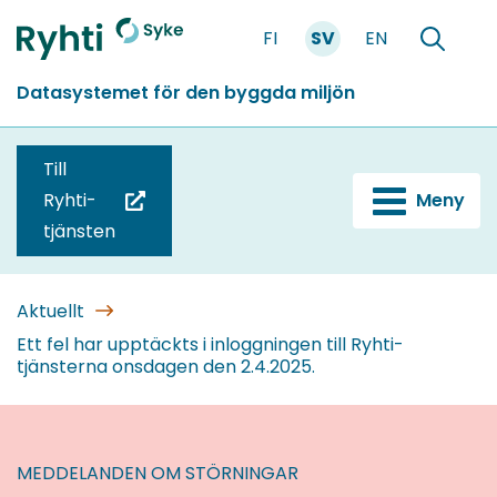
Gå
FI
SV
EN
till
Förstasidan
Söka
innehållet
Datasystemet för den byggda miljön
Till
Ryhti-
Meny
(du
tjänsten
blir
omdirigerad
till
Aktuellt
en
Ett fel har upptäckts i inloggningen till Ryhti-
tjänsterna onsdagen den 2.4.2025.
annan
tjänst)
MEDDELANDEN OM STÖRNINGAR