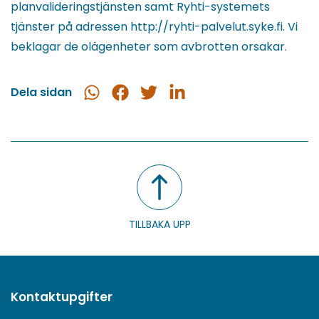
planvalideringstjänsten samt Ryhti-systemets
tjänster på adressen http://ryhti-palvelut.syke.fi. Vi
beklagar de olägenheter som avbrotten orsakar.
Dela sidan
Dela
Dela
Dela
Dela
i
på
på
på
WhatsApp
Facebook
Twitter
LinkedIn
TILLBAKA UPP
Kontaktupgifter