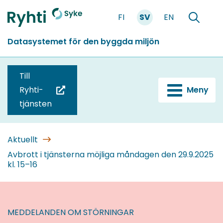
Gå
FI
SV
EN
till
Förstasidan
Söka
innehållet
Datasystemet för den byggda miljön
Till
Ryhti-
Meny
(du
tjänsten
blir
omdirigerad
till
Aktuellt
en
Avbrott i tjänsterna möjliga måndagen den 29.9.2025
kl. 15–16
annan
tjänst)
MEDDELANDEN OM STÖRNINGAR