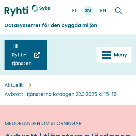
Gå
FI
SV
EN
till
Förstasidan
Söka
innehållet
Datasystemet för den byggda miljön
Till
Ryhti-
Meny
(du
tjänsten
blir
omdirigerad
till
Aktuellt
en
Avbrott i tjänsterna lördagen 22.3.2025 kl. 15–18
annan
tjänst)
MEDDELANDEN OM STÖRNINGAR