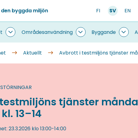
 den byggda miljön
FI
SV
EN
t
Områdesanvändning
Byggande
A
Information
Områdesanvändning
Bygg
om
undersidor
under
systemet
met
Aktuellt
Avbrott i testmiljöns tjänster må
undersidor
 STÖRNINGAR
i testmiljöns tjänster månd
kl. 13–14
het:
23.3.2026
klo 13:00
-
14:00