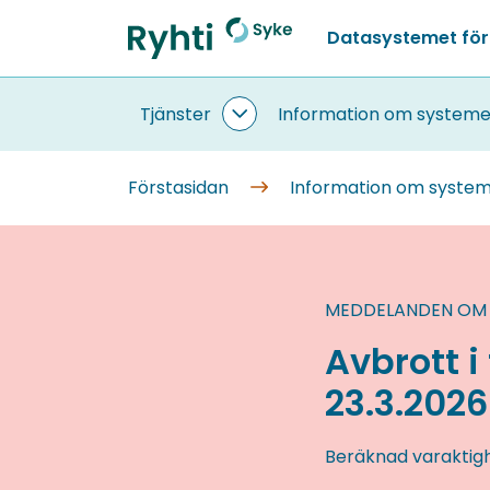
Gå
Datasystemet för
till
Förstasidan
innehållet
Tjänster
Information om systeme
Tjänster
undersidor
Förstasidan
Information om syste
MEDDELANDEN OM
Avbrott 
23.3.2026 
Beräknad varaktig