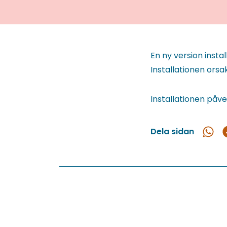
En ny version insta
Installationen orsak
Installationen påve
Dela sidan
Dela
D
i
What
F