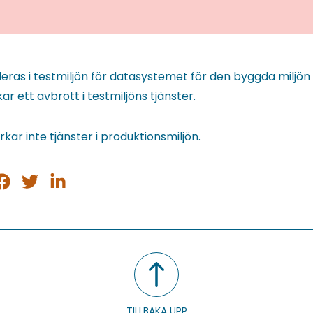
lleras i testmiljön för datasystemet för den byggda miljön 
ar ett avbrott i testmiljöns tjänster.
rkar inte tjänster i produktionsmiljön.
ela
Dela
Dela
på
på
på
sApp
acebook
Twitter
LinkedIn
TILLBAKA UPP