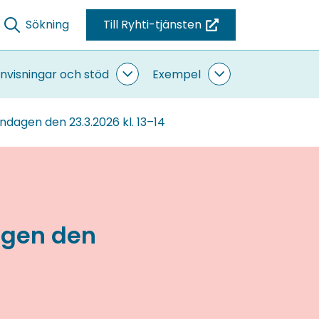
Sökning
Till Ryhti-tjänsten
(du
blir
omdirigerad
nvisningar och stöd
Exempel
ande
Anvisningar
Exempel
till
sidor
och
undersidor
stöd
en
ndagen den 23.3.2026 kl. 13–14
undersidor
annan
tjänst)
agen den