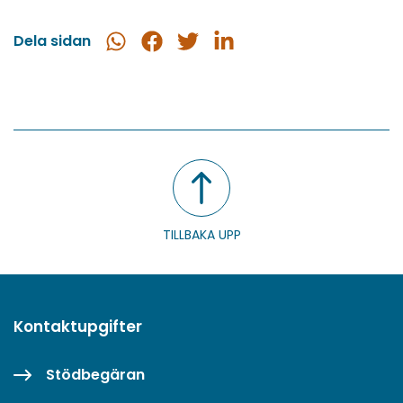
Dela sidan
Dela
Dela
Dela
Dela
i
på
på
på
WhatsApp
Facebook
Twitter
LinkedIn
TILLBAKA UPP
Kontaktupgifter
Stödbegäran