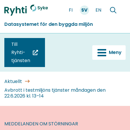
Gå
FI
SV
EN
till
Förstasidan
Söka
innehållet
Datasystemet för den byggda miljön
Till
Ryhti-
Meny
(du
tjänsten
blir
omdirigerad
till
Aktuellt
en
Avbrott i testmiljöns tjänster måndagen den
22.6.2026 kl. 13–14
annan
tjänst)
MEDDELANDEN OM STÖRNINGAR