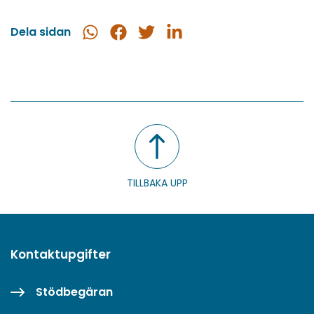
Dela sidan
Dela
Dela
Dela
Dela
i
på
på
på
WhatsApp
Facebook
Twitter
LinkedIn
TILLBAKA UPP
Kontaktupgifter
Stödbegäran