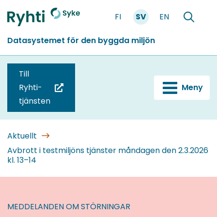
Gå
FI
SV
EN
till
Förstasidan
Söka
innehållet
Datasystemet för den byggda miljön
Till
Ryhti-
Meny
(du
tjänsten
blir
omdirigerad
till
Aktuellt
en
Avbrott i testmiljöns tjänster måndagen den 2.3.2026
kl. 13–14
annan
tjänst)
MEDDELANDEN OM STÖRNINGAR