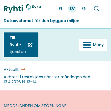
Gå
FI
SV
EN
till
Förstasidan
Söka
innehållet
Datasystemet för den byggda miljön
Till
Ryhti-
Meny
(du
tjänsten
blir
omdirigerad
till
Aktuellt
en
Avbrott i testmiljöns tjänster måndagen den
13.4.2026 kl. 13–14
annan
tjänst)
MEDDELANDEN OM STÖRNINGAR