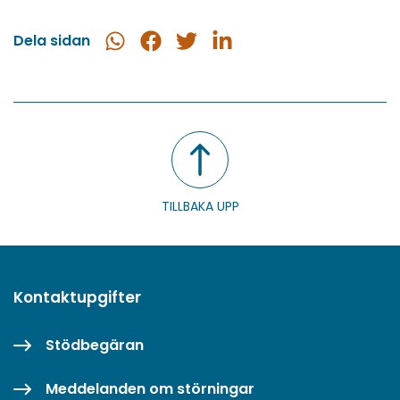
Dela sidan
Dela
Dela
Dela
Dela
i
på
på
på
WhatsApp
Facebook
Twitter
LinkedIn
TILLBAKA UPP
Kontaktupgifter
Stödbegäran
Meddelanden om störningar