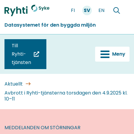
Gå
FI
SV
EN
till
Förstasidan
Söka
innehållet
Datasystemet för den byggda miljön
Till
Ryhti-
Meny
(du
tjänsten
blir
omdirigerad
till
Aktuellt
en
Avbrott i Ryhti-tjänsterna torsdagen den 4.9.2025 kl.
10–11
annan
tjänst)
MEDDELANDEN OM STÖRNINGAR