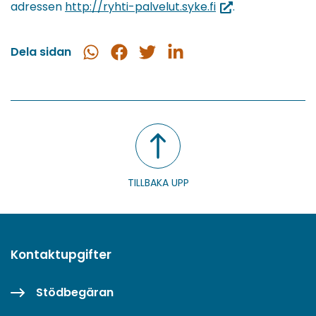
(du
adressen
http://ryhti-palvelut.syke.fi
.
blir
omdirigerad
Dela sidan
Dela
Dela
Dela
Dela
till
i
på
på
på
en
WhatsApp
Facebook
Twitter
LinkedIn
annan
tjänst)
TILLBAKA UPP
Kontaktupgifter
Stödbegäran