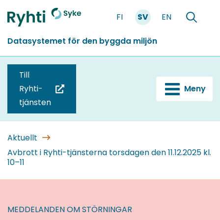
Gå
FI
SV
EN
till
Förstasidan
Söka
innehållet
Datasystemet för den byggda miljön
Till
Ryhti-
Meny
(du
tjänsten
blir
omdirigerad
till
Aktuellt
en
Avbrott i Ryhti-tjänsterna torsdagen den 11.12.2025 kl.
10–11
annan
tjänst)
MEDDELANDEN OM STÖRNINGAR