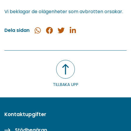
Vi beklagar de olägenheter som avbrotten orsakar.
Dela sidan
Dela
Dela
Dela
Dela
i
på
på
på
WhatsApp
Facebook
Twitter
LinkedIn
TILLBAKA UPP
Kontaktupgifter
Stödbegäran