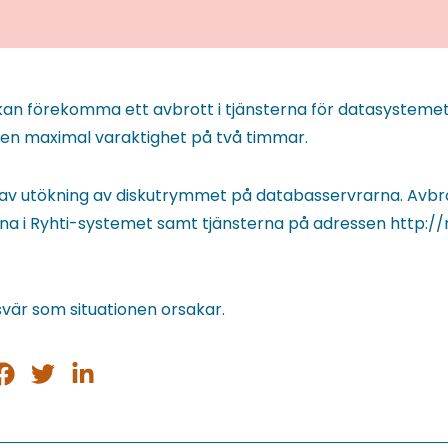
t kan förekomma ett avbrott i tjänsterna för datasysteme
d en maximal varaktighet på två timmar.
 av utökning av diskutrymmet på databasservrarna. Avbr
rna i Ryhti-systemet samt tjänsterna på adressen http://
svär som situationen orsakar.
ela
Dela
Dela
på
på
på
sApp
acebook
Twitter
LinkedIn