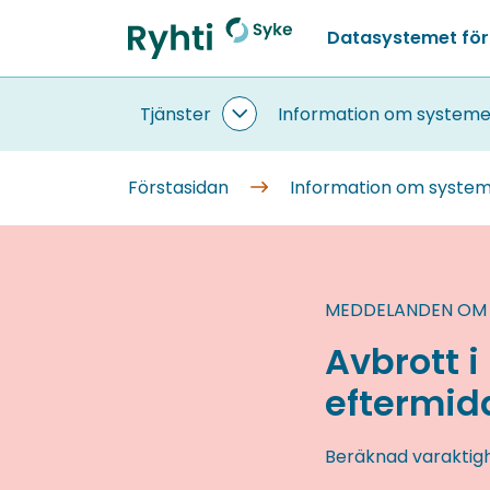
Gå
Datasystemet för
till
Förstasidan
innehållet
Tjänster
Information om systeme
Tjänster
undersidor
Förstasidan
Information om syste
MEDDELANDEN OM
Avbrott i
eftermid
Beräknad varaktig