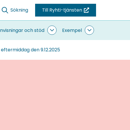
Sökning
Till Ryhti-tjänsten
(du
blir
omdirigerad
nvisningar och stöd
Exempel
ande
Anvisningar
Exempel
till
sidor
och
undersidor
stöd
en
g eftermiddag den 9.12.2025
undersidor
annan
tjänst)