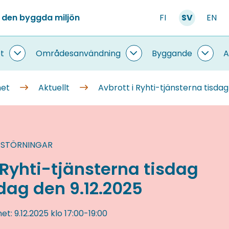
 den byggda miljön
FI
SV
EN
t
Områdesanvändning
Byggande
A
Information
Områdesanvändning
Bygg
om
undersidor
under
systemet
met
Aktuellt
Avbrott i Ryhti-tjänsterna tisda
undersidor
 STÖRNINGAR
 Ryhti-tjänsterna tisdag
dag den 9.12.2025
het:
9.12.2025
klo 17:00
-
19:00