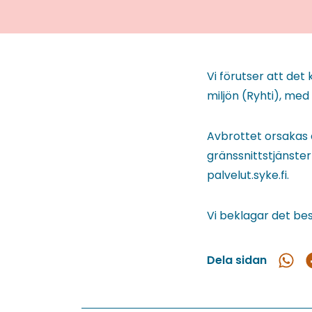
Vi förutser att de
miljön (Ryhti), me
Avbrottet orsakas
gränssnittstjänste
palvelut.syke.fi.
Vi beklagar det be
Dela sidan
Dela
D
i
What
F