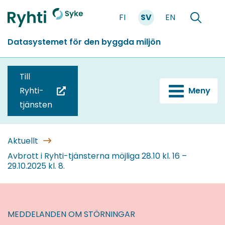
Gå
FI
SV
EN
till
Förstasidan
Söka
innehållet
Datasystemet för den byggda miljön
Till
Ryhti-
Meny
(du
tjänsten
blir
omdirigerad
till
Aktuellt
en
Avbrott i Ryhti-tjänsterna möjliga 28.10 kl. 16 –
29.10.2025 kl. 8.
annan
tjänst)
MEDDELANDEN OM STÖRNINGAR