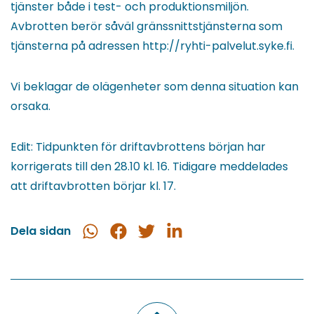
tjänster både i test- och produktionsmiljön.
Avbrotten berör såväl gränssnittstjänsterna som
tjänsterna på adressen http://ryhti-palvelut.syke.fi.
Vi beklagar de olägenheter som denna situation kan
orsaka.
Edit: Tidpunkten för driftavbrottens början har
korrigerats till den 28.10 kl. 16. Tidigare meddelades
att driftavbrotten börjar kl. 17.
Dela sidan
Dela
Dela
Dela
Dela
i
på
på
på
WhatsApp
Facebook
Twitter
LinkedIn