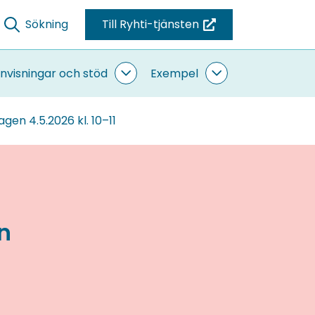
Sökning
Till Ryhti-tjänsten
(du
blir
omdirigerad
nvisningar och stöd
Exempel
ande
Anvisningar
Exempel
till
sidor
och
undersidor
stöd
en
gen 4.5.2026 kl. 10–11
undersidor
annan
tjänst)
n