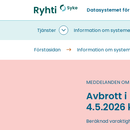
Gå
Datasystemet för
till
Förstasidan
innehållet
Tjänster
Information om systeme
Tjänster
undersidor
Förstasidan
Information om syste
MEDDELANDEN OM
Avbrott 
4.5.2026 k
Beräknad varaktig