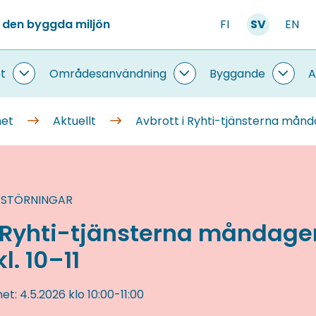
 den byggda miljön
FI
SV
EN
t
Områdesanvändning
Byggande
A
Information
Områdesanvändning
Bygg
om
undersidor
under
systemet
met
Aktuellt
Avbrott i Ryhti-tjänsterna månda
undersidor
 STÖRNINGAR
i Ryhti-tjänsterna måndage
l. 10–11
het:
4.5.2026
klo 10:00
-
11:00