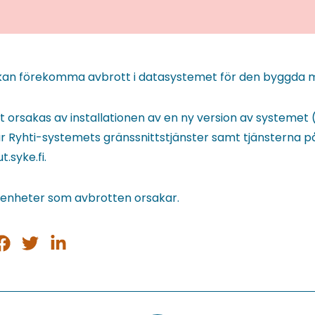
t kan förekomma avbrott i datasystemet för den byggda mi
 orsakas av installationen av en ny version av systemet (
 Ryhti-systemets gränssnittstjänster samt tjänsterna p
t.syke.fi.
genheter som avbrotten orsakar.
ela
Dela
Dela
på
på
på
sApp
acebook
Twitter
LinkedIn