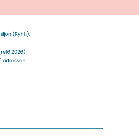
ljön (Ryhti).
rel6 2026).
å adressen