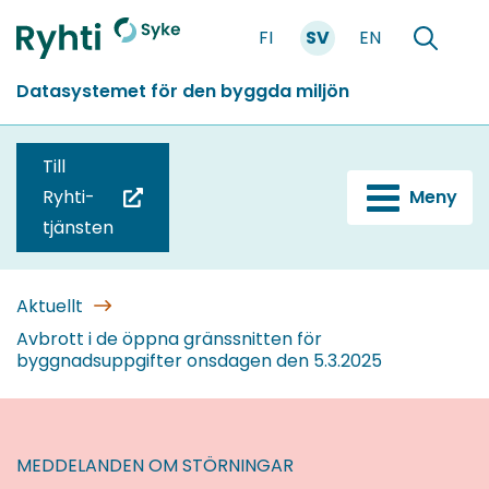
Gå
FI
SV
EN
till
Förstasidan
Söka
innehållet
Datasystemet för den byggda miljön
Till
Ryhti-
Meny
(du
tjänsten
blir
omdirigerad
till
Aktuellt
en
Avbrott i de öppna gränssnitten för
byggnadsuppgifter onsdagen den 5.3.2025
annan
tjänst)
MEDDELANDEN OM STÖRNINGAR