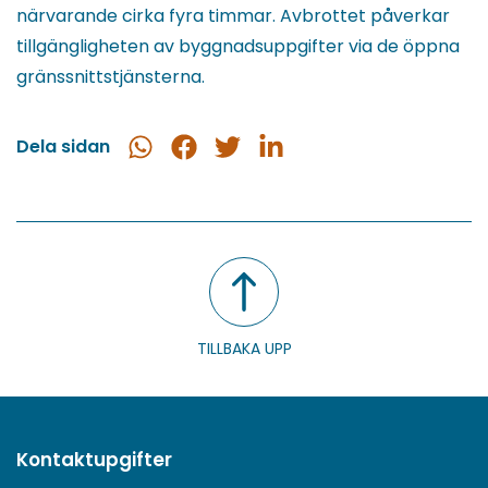
närvarande cirka fyra timmar. Avbrottet påverkar
tillgängligheten av byggnadsuppgifter via de öppna
gränssnittstjänsterna.
Dela sidan
Dela
Dela
Dela
Dela
i
på
på
på
WhatsApp
Facebook
Twitter
LinkedIn
TILLBAKA UPP
Kontaktupgifter