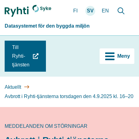
Gå
FI
SV
EN
till
Förstasidan
Söka
innehållet
Datasystemet för den byggda miljön
Till
Ryhti-
Meny
(du
tjänsten
blir
omdirigerad
till
Aktuellt
en
Avbrott i Ryhti-tjänsterna torsdagen den 4.9.2025 kl. 16–20
annan
tjänst)
MEDDELANDEN OM STÖRNINGAR