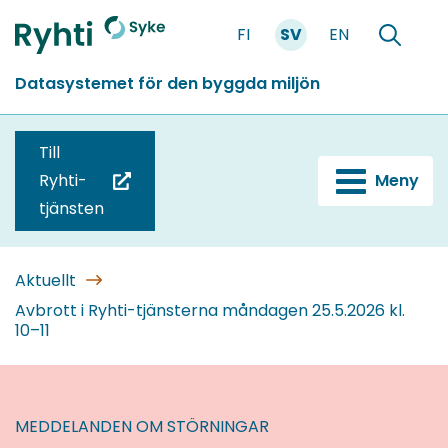
Gå
FI
SV
EN
till
Förstasidan
Söka
innehållet
Datasystemet för den byggda miljön
Till
Ryhti-
Meny
(du
tjänsten
blir
omdirigerad
till
Aktuellt
en
Avbrott i Ryhti-tjänsterna måndagen 25.5.2026 kl.
10–11
annan
tjänst)
MEDDELANDEN OM STÖRNINGAR